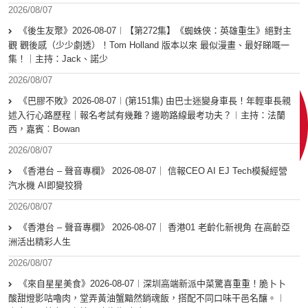
2026/08/07
《後生友聚》2026-08-07︱【第272集】《蜘蛛俠：英雄重生》絕對主
觀 觀後感（少少劇透）！Tom Holland 版本以來 最似漫畫、最好睇嘅一
集！｜主持：Jack、諾少
2026/08/07
《巴膠不敗》2026-08-07︱(第151集) 由巴士迷變身車長！年輕車長親
述入行心路歷程｜報名考試有幾難？邊啲路線最考功夫？︱主持：法蘭
西，嘉賓︰Bowan
2026/08/07
《香港台 – 聲音專欄》 2026-08-07｜ 信報CEO AI EJ Tech模擬經營
汽水機 AI即變狡猾
2026/08/07
《香港台 – 聲音專欄》 2026-08-07｜ 香港01 老齡化新視角 在高齡亞
洲活出精彩人生
2026/08/07
《來自星星美食》2026-08-07︱深圳高端新派中菜驚喜重重！脆卜卜
酸甜燈影咕嚕肉，堂弄黃油蟹黯然銷魂飯，搭配不同口味干邑名釀。︱