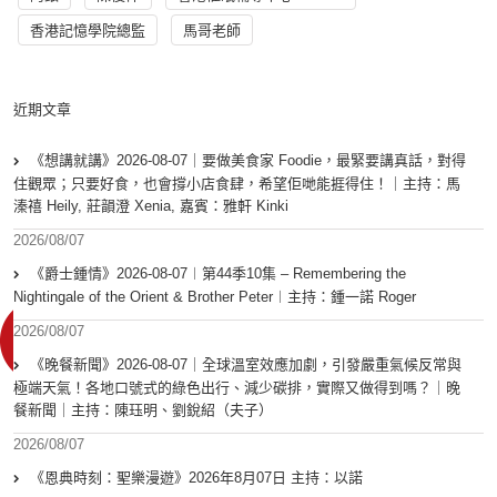
香港記憶學院總監
馬哥老師
近期文章
《想講就講》2026-08-07｜要做美食家 Foodie，最緊要講真話，對得
住觀眾；只要好食，也會撐小店食肆，希望佢哋能捱得住！｜主持：馬
溱禧 Heily, 莊韻澄 Xenia, 嘉賓：雅軒 Kinki
2026/08/07
《爵士鍾情》2026-08-07︱第44季10集 – Remembering the
Nightingale of the Orient & Brother Peter︱主持：鍾一諾 Roger
2026/08/07
《晚餐新聞》2026-08-07｜全球溫室效應加劇，引發嚴重氣候反常與
極端天氣！各地口號式的綠色出行、減少碳排，實際又做得到嗎？｜晚
餐新聞｜主持：陳珏明、劉銳紹（夫子）
2026/08/07
《恩典時刻：聖樂漫遊》2026年8月07日 主持：以諾