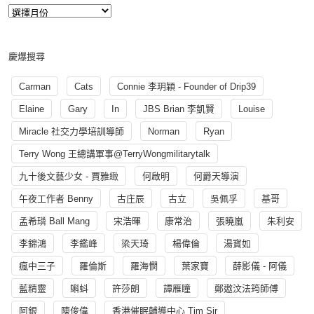
慶爆搜尋
Carman
Cats
Connie 李玥穎 - Founder of Drip39
Elaine
Gary
In
JBS Brian 李凱賢
Louise
Miracle 社交力學培訓導師
Norman
Ryan
Terry Wong 王總講軍事@TerryWongmilitarytalk
九十後文藝少女 - 賈雅緻
何啟明
何爵天導演
午夜工作者 Benny
古庄辰
古立
吳佩孚
基哥
孟希璘 Ball Mang
宋浩暉
康常治
張曉嵐
朱利安
李錦鴻
李鑑峰
梁天琦
楊偉倫
湯寳如
瘋中三子
羅倫斯
羅海憫
葉家寶
薛影儀 - 阿儀
藍精靈
蝌蚪
許莎朗
譚雁瞳
鄭遨汶法筠師傅
阿銀
陳俊偉
香港催眠輔導中心 Tim Sir