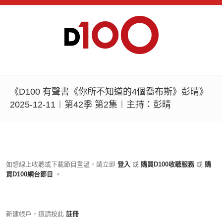
《D100 有聲書《你所不知道的4個喬布斯》彭晴》
2025-12-11︱第42季 第2集︱主持：彭晴
如想線上收聽或下載節目重溫，請立即
登入
或
購買D100收聽服務
或
購
買D100網台節目
。
新建帳戶，這請按此
註冊