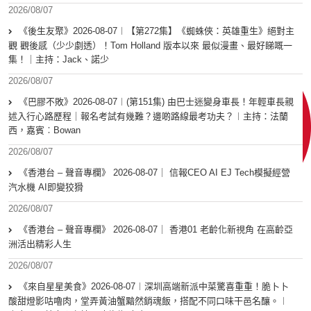
2026/08/07
《後生友聚》2026-08-07︱【第272集】《蜘蛛俠：英雄重生》絕對主
觀 觀後感（少少劇透）！Tom Holland 版本以來 最似漫畫、最好睇嘅一
集！｜主持：Jack、諾少
2026/08/07
《巴膠不敗》2026-08-07︱(第151集) 由巴士迷變身車長！年輕車長親
述入行心路歷程｜報名考試有幾難？邊啲路線最考功夫？︱主持：法蘭
西，嘉賓︰Bowan
2026/08/07
《香港台 – 聲音專欄》 2026-08-07｜ 信報CEO AI EJ Tech模擬經營
汽水機 AI即變狡猾
2026/08/07
《香港台 – 聲音專欄》 2026-08-07｜ 香港01 老齡化新視角 在高齡亞
洲活出精彩人生
2026/08/07
《來自星星美食》2026-08-07︱深圳高端新派中菜驚喜重重！脆卜卜
酸甜燈影咕嚕肉，堂弄黃油蟹黯然銷魂飯，搭配不同口味干邑名釀。︱