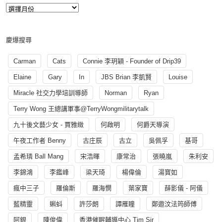
慶爆搜尋
Carman
Cats
Connie 李玥穎 - Founder of Drip39
Elaine
Gary
In
JBS Brian 李凱賢
Louise
Miracle 社交力學培訓導師
Norman
Ryan
Terry Wong 王總講軍事@TerryWongmilitarytalk
九十後文藝少女 - 賈雅緻
何啟明
何爵天導演
午夜工作者 Benny
古庄辰
古立
吳佩孚
基哥
孟希璘 Ball Mang
宋浩暉
康常治
張曉嵐
朱利安
李錦鴻
李鑑峰
梁天琦
楊偉倫
湯寳如
瘋中三子
羅倫斯
羅海憫
葉家寶
薛影儀 - 阿儀
藍精靈
蝌蚪
許莎朗
譚雁瞳
鄭遨汶法筠師傅
阿銀
陳俊偉
香港催眠輔導中心 Tim Sir