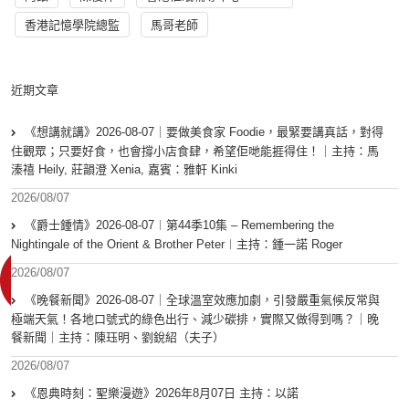
香港記憶學院總監
馬哥老師
近期文章
《想講就講》2026-08-07｜要做美食家 Foodie，最緊要講真話，對得
住觀眾；只要好食，也會撐小店食肆，希望佢哋能捱得住！｜主持：馬
溱禧 Heily, 莊韻澄 Xenia, 嘉賓：雅軒 Kinki
2026/08/07
《爵士鍾情》2026-08-07︱第44季10集 – Remembering the
Nightingale of the Orient & Brother Peter︱主持：鍾一諾 Roger
2026/08/07
《晚餐新聞》2026-08-07｜全球溫室效應加劇，引發嚴重氣候反常與
極端天氣！各地口號式的綠色出行、減少碳排，實際又做得到嗎？｜晚
餐新聞｜主持：陳珏明、劉銳紹（夫子）
2026/08/07
《恩典時刻：聖樂漫遊》2026年8月07日 主持：以諾