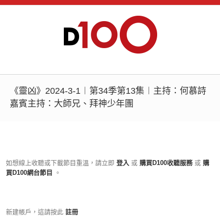
《靈凶》2024-3-1︱第34季第13集︱主持：何慕詩
嘉賓主持：大師兄、拜神少年團
如想線上收聽或下載節目重溫，請立即
登入
或
購買D100收聽服務
或
購
買D100網台節目
。
新建帳戶，這請按此
註冊