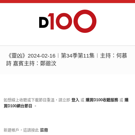
《靈凶》2024-02-16︱第34季第11集︱主持：何慕
詩 嘉賓主持：鄭遨汶
如想線上收聽或下載節目重溫，請立即
登入
或
購買D100收聽服務
或
購
買D100網台節目
。
新建帳戶，這請按此
註冊