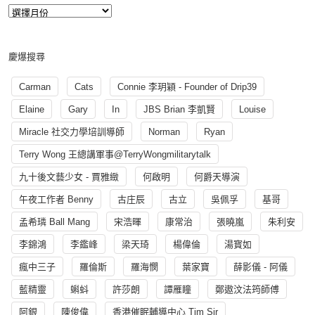
慶爆搜尋
Carman
Cats
Connie 李玥穎 - Founder of Drip39
Elaine
Gary
In
JBS Brian 李凱賢
Louise
Miracle 社交力學培訓導師
Norman
Ryan
Terry Wong 王總講軍事@TerryWongmilitarytalk
九十後文藝少女 - 賈雅緻
何啟明
何爵天導演
午夜工作者 Benny
古庄辰
古立
吳佩孚
基哥
孟希璘 Ball Mang
宋浩暉
康常治
張曉嵐
朱利安
李錦鴻
李鑑峰
梁天琦
楊偉倫
湯寳如
瘋中三子
羅倫斯
羅海憫
葉家寶
薛影儀 - 阿儀
藍精靈
蝌蚪
許莎朗
譚雁瞳
鄭遨汶法筠師傅
阿銀
陳俊偉
香港催眠輔導中心 Tim Sir