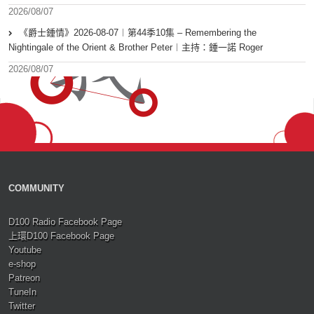
2026/08/07
《爵士鍾情》2026-08-07︱第44季10集 – Remembering the
Nightingale of the Orient & Brother Peter︱主持：鍾一諾 Roger
2026/08/07
COMMUNITY
D100 Radio Facebook Page
上環D100 Facebook Page
Youtube
e-shop
Patreon
TuneIn
Twitter