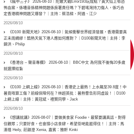
《瘋中三子》 2026-08-10︱陀螺大戰Error193玩成點？黃大仙上邨恐
怖血案，係嘈音係精神問題係房署責任嗎？下碧瑤灣持刀傷人，係巧合
定香港精神問題又爆發？｜主持：蔡浩樑、阿通、江少
2026/08/10
《D100 新聞天地》2026-08-10｜氣候衝擊世界經濟發展，香港需要真
正未雨綢繆！酷熱天氣下港人應如何應對？｜D100新聞天地｜主持：李
錦洪、Philip
2026/08/10
《香港台 – 聲音專欄》 2026-08-10｜ BBC中文 為何我不後悔20多歲
就選擇結紮
2026/08/10
《D100 上綱上線》2026-08-10｜香港史上最熱！上水飆至39.8度！中
暑竟唔算工傷？前線保障何在？林超英批：暑熱警告形同虛設！｜D100
上綱上線︱主持：黃冠斌、禮賢同學、Jack
2026/08/10
《想講就講》2026-08-07｜要做美食家 Foodie，最緊要講真話，對得
住觀眾；只要好食，也會撐小店食肆，希望佢哋能捱得住！｜主持：馬
溱禧 Heily, 莊韻澄 Xenia, 嘉賓：雅軒 Kinki