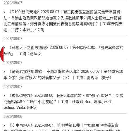
2026/08/07
《D100 新聞天地》2026-08-07｜街工再出發重獲藝發局最新年度資
助，香港由治及興政策開始從寬？入境數據顯示外籍人士獲港工作簽證
比五年前翻倍，海外真專才回流代表新香港環境真轉好？｜D100新聞天
地｜主持：李錦洪、C朗
2026/08/07
《蔣權天下之術數通識》2026-08-07︱第44季第10集:「歴史與術數的
契合」｜主持：蔣匡文
2026/08/07
《劉銳紹採訪風雲錄 – 穿越新聞烽火50年》2026-08-07︱第44季第10
集 死於”可原諒殺人“的黎漢成父子（下）︱主持：劉銳紹（夫子）
2026/08/07
《香蕉俱樂部》2026-08-06︱阿Rei年尾結婚，預祝佢百年好合！新房
問題點解決？生唔生小朋友呢？︱主持：杜浚斌 Ben, 塔羅小公主
Selina, Viola, 阿Rei
2026/08/06
《空中再飛人》2026-08-07︱第44季第10集｜空姐飛馬尼拉掃淘寶