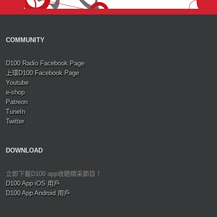
COMMUNITY
D100 Radio Facebook Page
上環D100 Facebook Page
Youtube
e-shop
Patreon
TuneIn
Twitter
DOWNLOAD
立即下載D100 app收聽精采節目！
D100 App iOS 用戶
D100 App Android 用戶