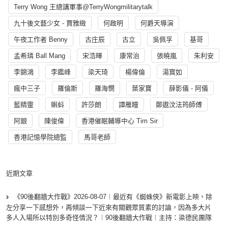
Terry Wong 王總講軍事@TerryWongmilitarytalk
九十後文藝少女 - 賈雅緻
何啟明
何爵天導演
午夜工作者 Benny
古庄辰
古立
吳佩孚
基哥
孟希璘 Ball Mang
宋浩暉
康常治
張曉嵐
朱利安
李錦鴻
李鑑峰
梁天琦
楊偉倫
湯寳如
瘋中三子
羅倫斯
羅海憫
葉家寶
薛影儀 - 阿儀
藍精靈
蝌蚪
許莎朗
譚雁瞳
鄭遨汶法筠師傅
阿銀
陳俊偉
香港催眠輔導中心 Tim Sir
香港記憶學院總監
馬哥老師
近期文章
《90後翻牆大作戰》2026-08-07︱最近有《蜘蛛俠》新電影上映，除
左分享一下感想外，再傾談一下近來有關觀眾質素的討論，因為多大片
多人入場所以特別多奇怪情況？︱90後翻牆大作戰︱主持：梁德民團隊