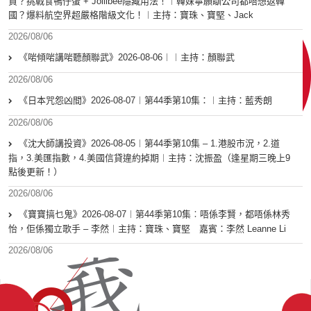
貨？挑戰食鴨仔蛋 + Jollibee隱藏用法！︱韓妹寧願瞓公司都唔想返韓
國？爆料航空界超嚴格階級文化！︱主持：寶珠、寶堅、Jack
2026/08/06
《啱傾啱講啱聽顏聯武》2026-08-06︱︱主持：顏聯武
2026/08/06
《日本咒怨凶間》2026-08-07︱第44季第10集：︱主持：藍秀朗
2026/08/06
《沈大師講投資》2026-08-05︱第44季第10集 – 1.港股市況，2.道
指，3.美匯指數，4.美國信貸違約掉期︱主持：沈振盈（逢星期三晚上9
點後更新！）
2026/08/06
《寶寶搞乜鬼》2026-08-07︱第44季第10集︰唔係李賢，都唔係林秀
怡，佢係獨立歌手 – 李然︱主持：寶珠、寶堅 嘉賓：李然 Leanne Li
2026/08/06