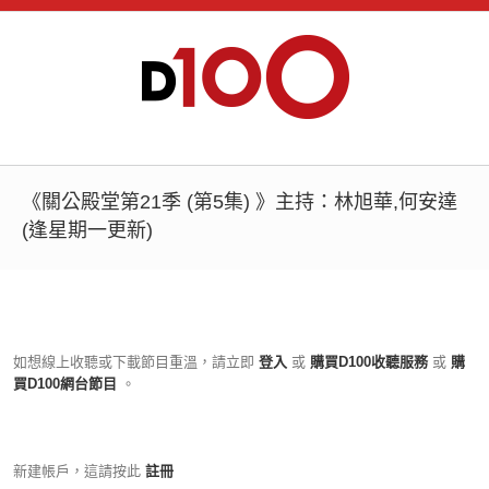
《關公殿堂第21季 (第5集) 》主持：林旭華,何安達
(逢星期一更新)
如想線上收聽或下載節目重溫，請立即
登入
或
購買D100收聽服務
或
購
買D100網台節目
。
新建帳戶，這請按此
註冊