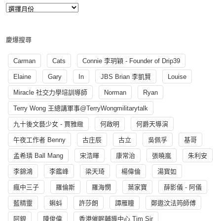
慶爆搜尋
Carman
Cats
Connie 李玥穎 - Founder of Drip39
Elaine
Gary
In
JBS Brian 李凱賢
Louise
Miracle 社交力學培訓導師
Norman
Ryan
Terry Wong 王總講軍事@TerryWongmilitarytalk
九十後文藝少女 - 賈雅緻
何啟明
何爵天導演
午夜工作者 Benny
古庄辰
古立
吳佩孚
基哥
孟希璘 Ball Mang
宋浩暉
康常治
張曉嵐
朱利安
李錦鴻
李鑑峰
梁天琦
楊偉倫
湯寳如
瘋中三子
羅倫斯
羅海憫
葉家寶
薛影儀 - 阿儀
藍精靈
蝌蚪
許莎朗
譚雁瞳
鄭遨汶法筠師傅
阿銀
陳俊偉
香港催眠輔導中心 Tim Sir