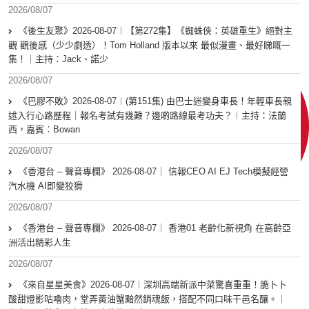
2026/08/07
《後生友聚》2026-08-07︱【第272集】《蜘蛛俠：英雄重生》絕對主
觀 觀後感（少少劇透）！Tom Holland 版本以來 最似漫畫、最好睇嘅一
集！｜主持：Jack、諾少
2026/08/07
《巴膠不敗》2026-08-07︱(第151集) 由巴士迷變身車長！年輕車長親
述入行心路歷程｜報名考試有幾難？邊啲路線最考功夫？︱主持：法蘭
西，嘉賓︰Bowan
2026/08/07
《香港台 – 聲音專欄》 2026-08-07｜ 信報CEO AI EJ Tech模擬經營
汽水機 AI即變狡猾
2026/08/07
《香港台 – 聲音專欄》 2026-08-07｜ 香港01 老齡化新視角 在高齡亞
洲活出精彩人生
2026/08/07
《來自星星美食》2026-08-07︱深圳高端新派中菜驚喜重重！脆卜卜
酸甜燈影咕嚕肉，堂弄黃油蟹黯然銷魂飯，搭配不同口味干邑名釀。︱