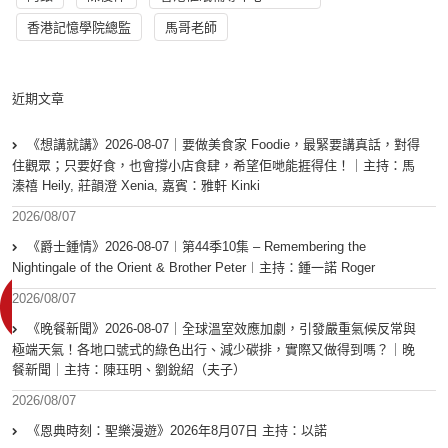
香港記憶學院總監
馬哥老師
近期文章
《想講就講》2026-08-07｜要做美食家 Foodie，最緊要講真話，對得
住觀眾；只要好食，也會撐小店食肆，希望佢哋能捱得住！｜主持：馬
溱禧 Heily, 莊韻澄 Xenia, 嘉賓：雅軒 Kinki
2026/08/07
《爵士鍾情》2026-08-07︱第44季10集 – Remembering the
Nightingale of the Orient & Brother Peter︱主持：鍾一諾 Roger
2026/08/07
《晚餐新聞》2026-08-07｜全球溫室效應加劇，引發嚴重氣候反常與
極端天氣！各地口號式的綠色出行、減少碳排，實際又做得到嗎？｜晚
餐新聞｜主持：陳珏明、劉銳紹（夫子）
2026/08/07
《恩典時刻：聖樂漫遊》2026年8月07日 主持：以諾