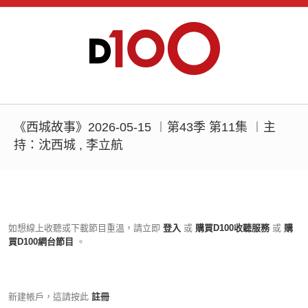
《西城故事》2026-05-15 ︱第43季 第11集 ︱主
持：沈西城 , 李立航
如想線上收聽或下載節目重溫，請立即
登入
或
購買D100收聽服務
或
購
買D100網台節目
。
新建帳戶，這請按此
註冊