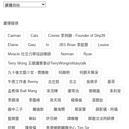
慶爆搜尋
Carman
Cats
Connie 李玥穎 - Founder of Drip39
Elaine
Gary
In
JBS Brian 李凱賢
Louise
Miracle 社交力學培訓導師
Norman
Ryan
Terry Wong 王總講軍事@TerryWongmilitarytalk
九十後文藝少女 - 賈雅緻
何啟明
何爵天導演
午夜工作者 Benny
古庄辰
古立
吳佩孚
基哥
孟希璘 Ball Mang
宋浩暉
康常治
張曉嵐
朱利安
李錦鴻
李鑑峰
梁天琦
楊偉倫
湯寳如
瘋中三子
羅倫斯
羅海憫
葉家寶
薛影儀 - 阿儀
藍精靈
蝌蚪
許莎朗
譚雁瞳
鄭遨汶法筠師傅
阿銀
陳俊偉
香港催眠輔導中心 Tim Sir