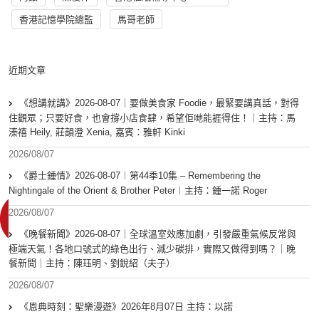
香港記憶學院總監
馬哥老師
近期文章
《想講就講》2026-08-07｜要做美食家 Foodie，最緊要講真話，對得
住觀眾；只要好食，也會撐小店食肆，希望佢哋能捱得住！｜主持：馬
溱禧 Heily, 莊韻澄 Xenia, 嘉賓：雅軒 Kinki
2026/08/07
《爵士鍾情》2026-08-07︱第44季10集 – Remembering the
Nightingale of the Orient & Brother Peter︱主持：鍾一諾 Roger
2026/08/07
《晚餐新聞》2026-08-07｜全球溫室效應加劇，引發嚴重氣候反常與
極端天氣！各地口號式的綠色出行、減少碳排，實際又做得到嗎？｜晚
餐新聞｜主持：陳珏明、劉銳紹（夫子）
2026/08/07
《恩典時刻：聖樂漫遊》2026年8月07日 主持：以諾