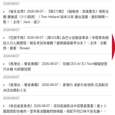
2026/08/07
《後生友聚》2026-08-07︱【第272集】《蜘蛛俠：英雄重生》絕對主
觀 觀後感（少少劇透）！Tom Holland 版本以來 最似漫畫、最好睇嘅一
集！｜主持：Jack、諾少
2026/08/07
《巴膠不敗》2026-08-07︱(第151集) 由巴士迷變身車長！年輕車長親
述入行心路歷程｜報名考試有幾難？邊啲路線最考功夫？︱主持：法蘭
西，嘉賓︰Bowan
2026/08/07
《香港台 – 聲音專欄》 2026-08-07｜ 信報CEO AI EJ Tech模擬經營
汽水機 AI即變狡猾
2026/08/07
《香港台 – 聲音專欄》 2026-08-07｜ 香港01 老齡化新視角 在高齡亞
洲活出精彩人生
2026/08/07
《來自星星美食》2026-08-07︱深圳高端新派中菜驚喜重重！脆卜卜
酸甜燈影咕嚕肉，堂弄黃油蟹黯然銷魂飯，搭配不同口味干邑名釀。︱