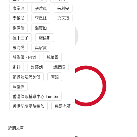
康常治
張曉嵐
朱利安
李錦鴻
李鑑峰
梁天琦
楊偉倫
湯寳如
瘋中三子
羅倫斯
羅海憫
葉家寶
薛影儀 - 阿儀
藍精靈
蝌蚪
許莎朗
譚雁瞳
鄭遨汶法筠師傅
阿銀
陳俊偉
香港催眠輔導中心 Tim Sir
香港記憶學院總監
馬哥老師
近期文章