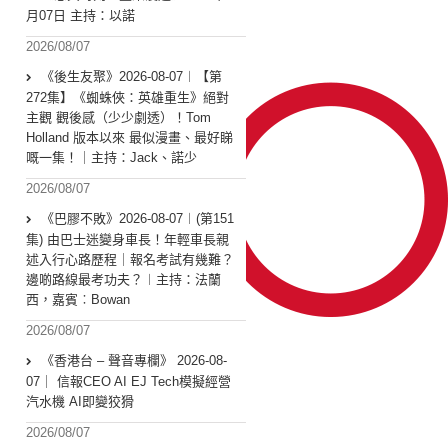
月07日 主持：以諾
2026/08/07
《後生友聚》2026-08-07︱【第
272集】《蜘蛛俠：英雄重生》絕對
主觀 觀後感（少少劇透）！Tom
Holland 版本以來 最似漫畫、最好睇
嘅一集！｜主持：Jack、諾少
2026/08/07
《巴膠不敗》2026-08-07︱(第151
集) 由巴士迷變身車長！年輕車長親
述入行心路歷程｜報名考試有幾難？
邊啲路線最考功夫？︱主持：法蘭
西，嘉賓︰Bowan
2026/08/07
《香港台 – 聲音專欄》 2026-08-
07｜ 信報CEO AI EJ Tech模擬經營
汽水機 AI即變狡猾
2026/08/07