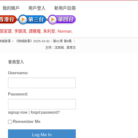
我的賬戶
用戶登入
新用戶註冊
葉家寶
,
李錦鴻
,
譚雁瞳
,
朱利安
,
Norman
,
 西城故事
《西城故事》2025-10-31︱第41季 第9集 ︱
主持：沈西城 , 莫育文
會員登入
Username:
Password:
|
signup now
forgot password?
Remember Me