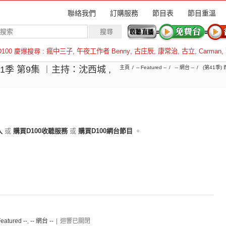
聯絡我們
訂購服務
節目表
節目重溫
D100 慶爆搜尋 :
瘋中三子
,
午夜工作者 Benny
,
古庄辰
,
康常治
,
古立
,
Carman
,
羅倫斯
41季 第9集 ︱主持：沈西城 ,
主頁
-- Featured --
-- 網台 --
(第41季)
入
或
購買D100收聽服務
或
購買D100網台節目
。
Featured --
,
-- 網台 --
|
迴響已關閉