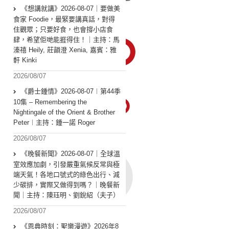
《想講就講》2026-08-07｜要做美
食家 Foodie，最緊要講真話，對得
住觀眾；只要好食，也會撐小店食
肆，希望佢哋能捱得住！｜主持：馬
溱禧 Heily, 莊韻澄 Xenia, 嘉賓：雅
軒 Kinki
2026/08/07
《爵士鍾情》2026-08-07︱第44季
10集 – Remembering the
Nightingale of the Orient & Brother
Peter︱主持：鍾一諾 Roger
2026/08/07
《晚餐新聞》2026-08-07｜全球溫
室效應加劇，引發嚴重氣候反常與極
端天氣！各地口號式的綠色出行、減
少碳排，實際又做得到嗎？｜晚餐新
聞｜主持：陳珏明、劉銳紹（夫子）
2026/08/07
《恩典時刻：聖樂漫遊》2026年8