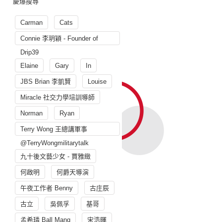
慶爆搜尋
Carman
Cats
Connie 李玥穎 - Founder of
Drip39
Elaine
Gary
In
JBS Brian 李凱賢
Louise
Miracle 社交力學培訓導師
Norman
Ryan
Terry Wong 王總講軍事
@TerryWongmilitarytalk
九十後文藝少女 - 賈雅緻
何啟明
何爵天導演
午夜工作者 Benny
古庄辰
古立
吳佩孚
基哥
孟希璘 Ball Mang
宋浩暉