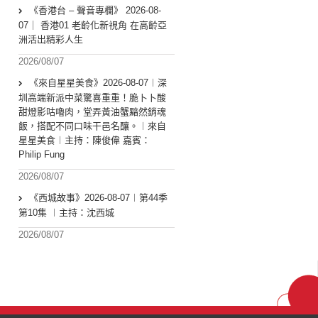
《香港台 – 聲音專欄》 2026-08-
07｜ 香港01 老齡化新視角 在高齡亞
洲活出精彩人生
2026/08/07
《來自星星美食》2026-08-07︱深
圳高端新派中菜驚喜重重！脆卜卜酸
甜燈影咕嚕肉，堂弄黃油蟹黯然銷魂
飯，搭配不同口味干邑名釀。︱來自
星星美食︱主持：陳俊偉 嘉賓：
Philip Fung
2026/08/07
《西城故事》2026-08-07︱第44季
第10集 ︱主持：沈西城
2026/08/07