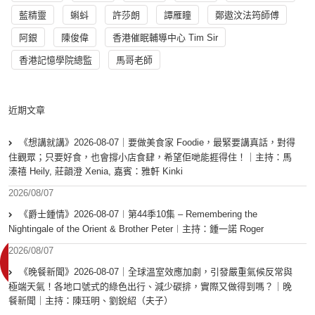
藍精靈
蝌蚪
許莎朗
譚雁瞳
鄭遨汶法筠師傅
阿銀
陳俊偉
香港催眠輔導中心 Tim Sir
香港記憶學院總監
馬哥老師
近期文章
《想講就講》2026-08-07｜要做美食家 Foodie，最緊要講真話，對得
住觀眾；只要好食，也會撐小店食肆，希望佢哋能捱得住！｜主持：馬
溱禧 Heily, 莊韻澄 Xenia, 嘉賓：雅軒 Kinki
2026/08/07
《爵士鍾情》2026-08-07︱第44季10集 – Remembering the
Nightingale of the Orient & Brother Peter︱主持：鍾一諾 Roger
2026/08/07
《晚餐新聞》2026-08-07｜全球溫室效應加劇，引發嚴重氣候反常與
極端天氣！各地口號式的綠色出行、減少碳排，實際又做得到嗎？｜晚
餐新聞｜主持：陳珏明、劉銳紹（夫子）