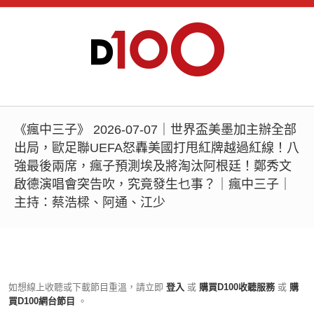
《瘋中三子》 2026-07-07｜世界盃美墨加主辦全部
出局，歐足聯UEFA怒轟美國打甩紅牌越過紅線！八
強最後兩席，瘋子預測埃及將淘汰阿根廷！鄭秀文
啟德演唱會突告吹，究竟發生乜事？｜瘋中三子｜
主持：蔡浩樑、阿通、江少
如想線上收聽或下載節目重溫，請立即
登入
或
購買D100收聽服務
或
購
買D100網台節目
。