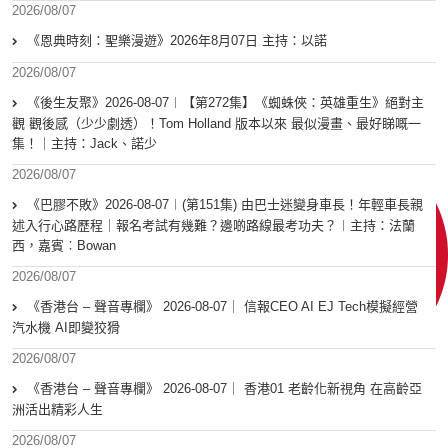
2026/08/07
《恩典時刻：聖樂漫遊》2026年8月07日 主持：以諾
2026/08/07
《後生友聚》2026-08-07︱【第272集】《蜘蛛俠：英雄重生》絕對主
觀 觀後感（少少劇透）！Tom Holland 版本以來 最似漫畫、最好睇嘅一
集！｜主持：Jack、諾少
2026/08/07
《巴膠不敗》2026-08-07︱(第151集) 由巴士迷變身車長！年輕車長親
述入行心路歷程｜報名考試有幾難？邊啲路線最考功夫？︱主持：法蘭
西，嘉賓︰Bowan
2026/08/07
《香港台 – 聲音專欄》 2026-08-07｜ 信報CEO AI EJ Tech模擬經營
汽水機 AI即變狡猾
2026/08/07
《香港台 – 聲音專欄》 2026-08-07｜ 香港01 老齡化新視角 在高齡亞
洲活出精彩人生
2026/08/07