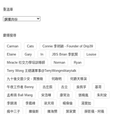
重溫庫
慶爆搜尋
Carman
Cats
Connie 李玥穎 - Founder of Drip39
Elaine
Gary
In
JBS Brian 李凱賢
Louise
Miracle 社交力學培訓導師
Norman
Ryan
Terry Wong 王總講軍事@TerryWongmilitarytalk
九十後文藝少女 - 賈雅緻
何啟明
何爵天導演
午夜工作者 Benny
古庄辰
古立
吳佩孚
基哥
孟希璘 Ball Mang
宋浩暉
康常治
張曉嵐
朱利安
李錦鴻
李鑑峰
梁天琦
楊偉倫
湯寳如
瘋中三子
羅倫斯
羅海憫
葉家寶
薛影儀 - 阿儀