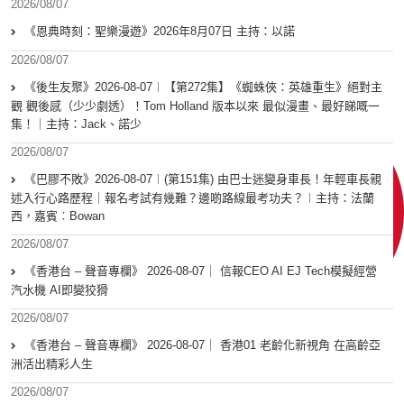
2026/08/07
《恩典時刻：聖樂漫遊》2026年8月07日 主持：以諾
2026/08/07
《後生友聚》2026-08-07︱【第272集】《蜘蛛俠：英雄重生》絕對主
觀 觀後感（少少劇透）！Tom Holland 版本以來 最似漫畫、最好睇嘅一
集！｜主持：Jack、諾少
2026/08/07
《巴膠不敗》2026-08-07︱(第151集) 由巴士迷變身車長！年輕車長親
述入行心路歷程｜報名考試有幾難？邊啲路線最考功夫？︱主持：法蘭
西，嘉賓︰Bowan
2026/08/07
《香港台 – 聲音專欄》 2026-08-07｜ 信報CEO AI EJ Tech模擬經營
汽水機 AI即變狡猾
2026/08/07
《香港台 – 聲音專欄》 2026-08-07｜ 香港01 老齡化新視角 在高齡亞
洲活出精彩人生
2026/08/07