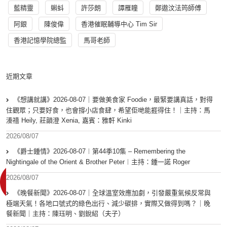
藍精靈
蝌蚪
許莎朗
譚雁瞳
鄭遨汶法筠師傅
阿銀
陳俊偉
香港催眠輔導中心 Tim Sir
香港記憶學院總監
馬哥老師
近期文章
《想講就講》2026-08-07｜要做美食家 Foodie，最緊要講真話，對得
住觀眾；只要好食，也會撐小店食肆，希望佢哋能捱得住！｜主持：馬
溱禧 Heily, 莊韻澄 Xenia, 嘉賓：雅軒 Kinki
2026/08/07
《爵士鍾情》2026-08-07︱第44季10集 – Remembering the
Nightingale of the Orient & Brother Peter︱主持：鍾一諾 Roger
2026/08/07
《晚餐新聞》2026-08-07｜全球溫室效應加劇，引發嚴重氣候反常與
極端天氣！各地口號式的綠色出行、減少碳排，實際又做得到嗎？｜晚
餐新聞｜主持：陳珏明、劉銳紹（夫子）