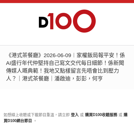
《港式茶餐廳》2026-06-09︱家權飯局報平安！係
AI盛行年代仲堅持自己寫文交代每日細節！係新聞
傳媒人嘅典範！我地又點樣留言先唔會比到壓力
人？｜港式茶餐廳｜潘啟迪，彭彭，何亨
如想線上收聽或下載節目重溫，請立即
登入
或
購買D100收聽服務
或
購
買D100網台節目
。