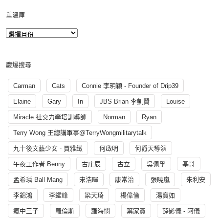
重溫庫
慶爆搜尋
Carman
Cats
Connie 李玥穎 - Founder of Drip39
Elaine
Gary
In
JBS Brian 李凱賢
Louise
Miracle 社交力學培訓導師
Norman
Ryan
Terry Wong 王總講軍事@TerryWongmilitarytalk
九十後文藝少女 - 賈雅緻
何啟明
何爵天導演
午夜工作者 Benny
古庄辰
古立
吳佩孚
基哥
孟希璘 Ball Mang
宋浩暉
康常治
張曉嵐
朱利安
李錦鴻
李鑑峰
梁天琦
楊偉倫
湯寳如
瘋中三子
羅倫斯
羅海憫
葉家寶
薛影儀 - 阿儀