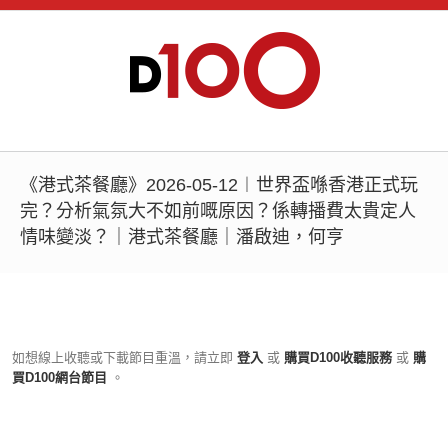
《港式茶餐廳》2026-05-12︱世界盃喺香港正式玩
完？分析氣氛大不如前嘅原因？係轉播費太貴定人
情味變淡？｜港式茶餐廳｜潘啟迪，何亨
如想線上收聽或下載節目重溫，請立即
登入
或
購買D100收聽服務
或
購
買D100網台節目
。