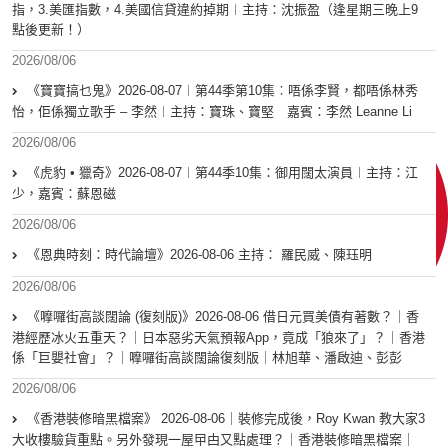
指，3.美匯指數，4.美國信貸違約掉期︱主持：沈振盈（逢星期三晚上9
點後更新！）
2026/08/06
《寶寶搞乜鬼》2026-08-07︱第44季第10集︰唔係李賢，都唔係林秀
怡，佢係獨立歌手 – 李然︱主持：寶珠、寶堅 嘉賓：李然 Leanne Li
2026/08/06
《虎豹 • 獵奇》2026-08-07︱第44季10集：御用闊太演員︱主持：江
少，嘉賓：蘇恩磁
2026/08/06
《恩典時刻：時代論壇》2026-08-06 主持： 羅民威、陳珏明
2026/08/06
《嚤囉街高談闊論 (復刻版)》2026-08-06 借日元買美債有著數？｜香
港經歷冰火五重天？｜日本惡劣天氣預報App，竟成「狼來了」？｜香港
係「巨嬰社會」？｜嚤囉街高談闊論復刻版｜林旭華、潘啟迪、彭彭
2026/08/06
《香港裝修暗黑檔案》 2026-08-06｜裝修完成後，Roy Kwan 教大家3
大收樓驗貨重點。另外發現一屋曱甴又點處理？｜香港裝修暗黑檔案｜