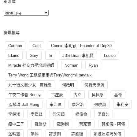
重溫庫
慶爆搜尋
Carman
Cats
Connie 李玥穎 - Founder of Drip39
Elaine
Gary
In
JBS Brian 李凱賢
Louise
Miracle 社交力學培訓導師
Norman
Ryan
Terry Wong 王總講軍事@TerryWongmilitarytalk
九十後文藝少女 - 賈雅緻
何啟明
何爵天導演
午夜工作者 Benny
古庄辰
古立
吳佩孚
基哥
孟希璘 Ball Mang
宋浩暉
康常治
張曉嵐
朱利安
李錦鴻
李鑑峰
梁天琦
楊偉倫
湯寳如
瘋中三子
羅倫斯
羅海憫
葉家寶
薛影儀 - 阿儀
藍精靈
蝌蚪
許莎朗
譚雁瞳
鄭遨汶法筠師傅