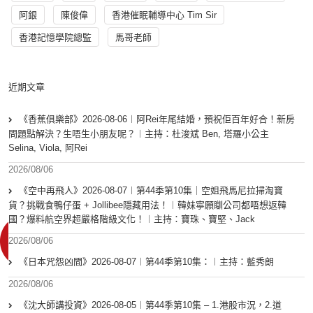
阿銀
陳俊偉
香港催眠輔導中心 Tim Sir
香港記憶學院總監
馬哥老師
近期文章
《香蕉俱樂部》2026-08-06︱阿Rei年尾結婚，預祝佢百年好合！新房
問題點解決？生唔生小朋友呢？︱主持：杜浚斌 Ben, 塔羅小公主
Selina, Viola, 阿Rei
2026/08/06
《空中再飛人》2026-08-07︱第44季第10集｜空姐飛馬尼拉掃淘寶
貨？挑戰食鴨仔蛋 + Jollibee隱藏用法！︱韓妹寧願瞓公司都唔想返韓
國？爆料航空界超嚴格階級文化！︱主持：寶珠、寶堅、Jack
2026/08/06
《日本咒怨凶間》2026-08-07︱第44季第10集：︱主持：藍秀朗
2026/08/06
《沈大師講投資》2026-08-05︱第44季第10集 – 1.港股市況，2.道