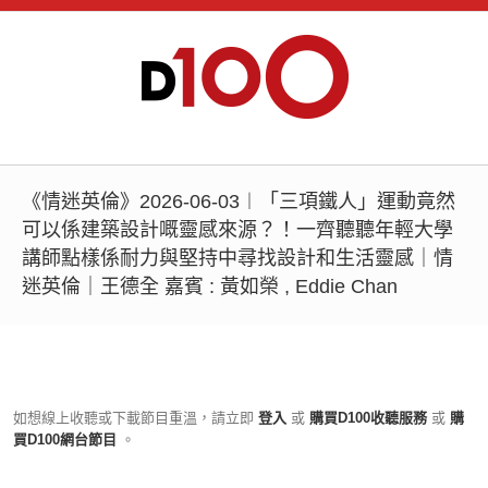
《情迷英倫》2026-06-03︱「三項鐵人」運動竟然
可以係建築設計嘅靈感來源？！一齊聽聽年輕大學
講師點樣係耐力與堅持中尋找設計和生活靈感｜情
迷英倫｜王德全 嘉賓 : 黃如榮 , Eddie Chan
如想線上收聽或下載節目重溫，請立即
登入
或
購買D100收聽服務
或
購
買D100網台節目
。