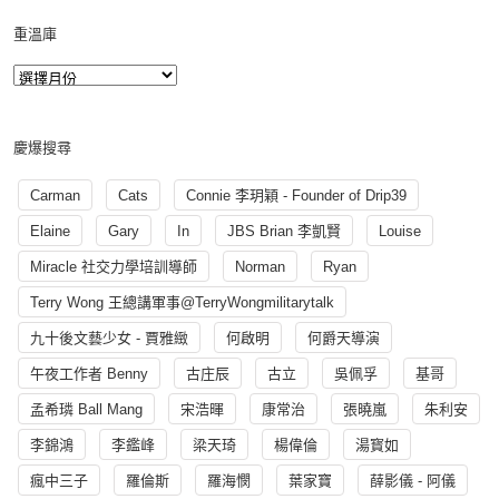
重溫庫
慶爆搜尋
Carman
Cats
Connie 李玥穎 - Founder of Drip39
Elaine
Gary
In
JBS Brian 李凱賢
Louise
Miracle 社交力學培訓導師
Norman
Ryan
Terry Wong 王總講軍事@TerryWongmilitarytalk
九十後文藝少女 - 賈雅緻
何啟明
何爵天導演
午夜工作者 Benny
古庄辰
古立
吳佩孚
基哥
孟希璘 Ball Mang
宋浩暉
康常治
張曉嵐
朱利安
李錦鴻
李鑑峰
梁天琦
楊偉倫
湯寳如
瘋中三子
羅倫斯
羅海憫
葉家寶
薛影儀 - 阿儀