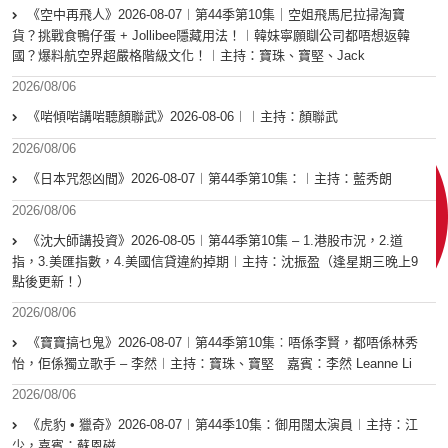
《空中再飛人》2026-08-07︱第44季第10集｜空姐飛馬尼拉掃淘寶
貨？挑戰食鴨仔蛋 + Jollibee隱藏用法！︱韓妹寧願瞓公司都唔想返韓
國？爆料航空界超嚴格階級文化！︱主持：寶珠、寶堅、Jack
2026/08/06
《啱傾啱講啱聽顏聯武》2026-08-06︱︱主持：顏聯武
2026/08/06
《日本咒怨凶間》2026-08-07︱第44季第10集：︱主持：藍秀朗
2026/08/06
《沈大師講投資》2026-08-05︱第44季第10集 – 1.港股市況，2.道
指，3.美匯指數，4.美國信貸違約掉期︱主持：沈振盈（逢星期三晚上9
點後更新！）
2026/08/06
《寶寶搞乜鬼》2026-08-07︱第44季第10集︰唔係李賢，都唔係林秀
怡，佢係獨立歌手 – 李然︱主持：寶珠、寶堅 嘉賓：李然 Leanne Li
2026/08/06
《虎豹 • 獵奇》2026-08-07︱第44季10集：御用闊太演員︱主持：江
少，嘉賓：蘇恩磁