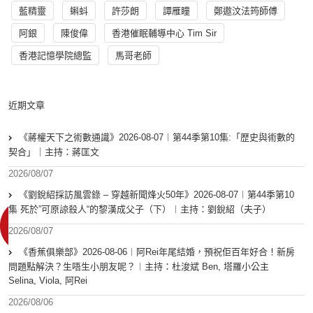
藍精靈
蝌蚪
許莎朗
譚雁瞳
鄭遨汶法筠師傅
阿銀
陳俊偉
香港催眠輔導中心 Tim Sir
香港記憶學院總監
馬哥老師
近期文章
《蔣權天下之術數通識》2026-08-07︱第44季第10集:「歴史與術數的
契合」｜主持：蔣匡文
2026/08/07
《劉銳紹採訪風雲錄 – 穿越新聞烽火50年》2026-08-07︱第44季第10
集 死於”可原諒殺人“的黎漢成父子（下）︱主持：劉銳紹（夫子）
2026/08/07
《香蕉俱樂部》2026-08-06︱阿Rei年尾結婚，預祝佢百年好合！新房
問題點解決？生唔生小朋友呢？︱主持：杜浚斌 Ben, 塔羅小公主
Selina, Viola, 阿Rei
2026/08/06