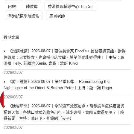
阿銀
陳俊偉
香港催眠輔導中心 Tim Sir
香港記憶學院總監
馬哥老師
近期文章
《想講就講》2026-08-07｜要做美食家 Foodie，最緊要講真話，對得
住觀眾；只要好食，也會撐小店食肆，希望佢哋能捱得住！｜主持：馬
溱禧 Heily, 莊韻澄 Xenia, 嘉賓：雅軒 Kinki
2026/08/07
《爵士鍾情》2026-08-07︱第44季10集 – Remembering the
Nightingale of the Orient & Brother Peter︱主持：鍾一諾 Roger
2026/08/07
《晚餐新聞》2026-08-07｜全球溫室效應加劇，引發嚴重氣候反常與
極端天氣！各地口號式的綠色出行、減少碳排，實際又做得到嗎？｜晚
餐新聞｜主持：陳珏明、劉銳紹（夫子）
2026/08/07