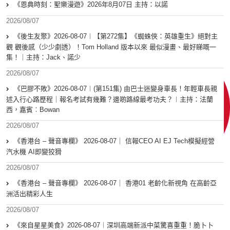
《恩典時刻：聖樂漫遊》2026年8月07日 主持：以諾
2026/08/07
《後生友聚》2026-08-07︱【第272集】《蜘蛛俠：英雄重生》絕對主
觀 觀後感（少少劇透）！Tom Holland 版本以來 最似漫畫、最好睇嘅一
集！｜主持：Jack、諾少
2026/08/07
《巴膠不敗》2026-08-07︱(第151集) 由巴士迷變身車長！年輕車長親
述入行心路歷程｜報名考試有幾難？邊啲路線最考功夫？︱主持：法蘭
西，嘉賓︰Bowan
2026/08/07
《香港台 – 聲音專欄》 2026-08-07｜ 信報CEO AI EJ Tech模擬經營
汽水機 AI即變狡猾
2026/08/07
《香港台 – 聲音專欄》 2026-08-07｜ 香港01 老齡化新視角 在高齡亞
洲活出精彩人生
2026/08/07
《來自星星美食》2026-08-07︱深圳高端新派中菜驚喜重重！脆卜卜