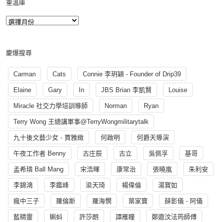
重溫庫
慶爆搜尋
Carman
Cats
Connie 李玥穎 - Founder of Drip39
Elaine
Gary
In
JBS Brian 李凱賢
Louise
Miracle 社交力學培訓導師
Norman
Ryan
Terry Wong 王總講軍事@TerryWongmilitarytalk
九十後文藝少女 - 賈雅緻
何啟明
何爵天導演
午夜工作者 Benny
古庄辰
古立
吳佩孚
基哥
孟希璘 Ball Mang
宋浩暉
康常治
張曉嵐
朱利安
李錦鴻
李鑑峰
梁天琦
楊偉倫
湯寳如
瘋中三子
羅倫斯
羅海憫
葉家寶
薛影儀 - 阿儀
藍精靈
蝌蚪
許莎朗
譚雁瞳
鄭遨汶法筠師傅