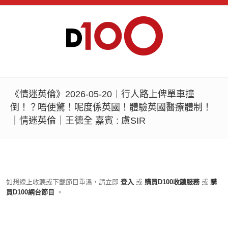
《情迷英倫》2026-05-20︱行人路上俾單車撞
倒！？唔使驚！呢度係英國！體驗英國醫療體制！
｜情迷英倫｜王德全 嘉賓 : 盧SIR
如想線上收聽或下載節目重溫，請立即
登入
或
購買D100收聽服務
或
購
買D100網台節目
。