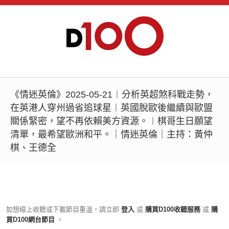
《情迷英倫》2025-05-21︱分析英超煞科戰走勢，
在英港人穿州過省追球星︱英國脫歐後繼續與歐盟
關係緊密，望不再依賴美方資源。︱棋哥生日願望
清單，最希望歐洲和平。｜情迷英倫｜主持：黃仲
棋、王德全
如想線上收聽或下載節目重溫，請立即
登入
或
購買D100收聽服務
或
購
買D100網台節目
。