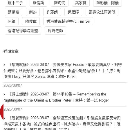
瘋中三子
羅倫斯
羅海憫
葉家寶
薛影儀 - 阿儀
藍精靈
蝌蚪
許莎朗
譚雁瞳
鄭遨汶法筠師傅
阿銀
陳俊偉
香港催眠輔導中心 Tim Sir
香港記憶學院總監
馬哥老師
近期文章
《想講就講》2026-08-07｜要做美食家 Foodie，最緊要講真話，對得
住觀眾；只要好食，也會撐小店食肆，希望佢哋能捱得住！｜主持：馬
溱禧 Heily, 莊韻澄 Xenia, 嘉賓：雅軒 Kinki
2026/08/07
《爵士鍾情》2026-08-07︱第44季10集 – Remembering the
Nightingale of the Orient & Brother Peter︱主持：鍾一諾 Roger
2026/08/07
《晚餐新聞》2026-08-07｜全球溫室效應加劇，引發嚴重氣候反常與
極端天氣！各地口號式的綠色出行、減少碳排，實際又做得到嗎？｜晚
餐新聞｜主持：陳珏明、劉銳紹（夫子）