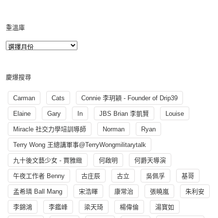
重溫庫
慶爆搜尋
Carman
Cats
Connie 李玥穎 - Founder of Drip39
Elaine
Gary
In
JBS Brian 李凱賢
Louise
Miracle 社交力學培訓導師
Norman
Ryan
Terry Wong 王總講軍事@TerryWongmilitarytalk
九十後文藝少女 - 賈雅緻
何啟明
何爵天導演
午夜工作者 Benny
古庄辰
古立
吳佩孚
基哥
孟希璘 Ball Mang
宋浩暉
康常治
張曉嵐
朱利安
李錦鴻
李鑑峰
梁天琦
楊偉倫
湯寳如