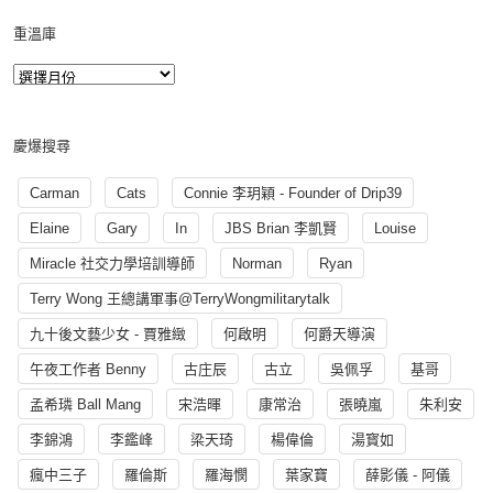
重溫庫
慶爆搜尋
Carman
Cats
Connie 李玥穎 - Founder of Drip39
Elaine
Gary
In
JBS Brian 李凱賢
Louise
Miracle 社交力學培訓導師
Norman
Ryan
Terry Wong 王總講軍事@TerryWongmilitarytalk
九十後文藝少女 - 賈雅緻
何啟明
何爵天導演
午夜工作者 Benny
古庄辰
古立
吳佩孚
基哥
孟希璘 Ball Mang
宋浩暉
康常治
張曉嵐
朱利安
李錦鴻
李鑑峰
梁天琦
楊偉倫
湯寳如
瘋中三子
羅倫斯
羅海憫
葉家寶
薛影儀 - 阿儀