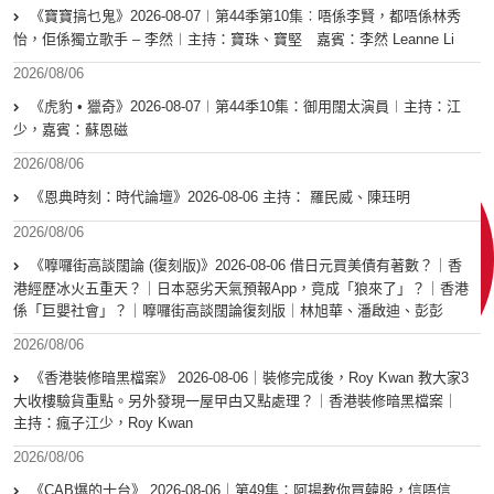
《寶寶搞乜鬼》2026-08-07︱第44季第10集︰唔係李賢，都唔係林秀
怡，佢係獨立歌手 – 李然︱主持：寶珠、寶堅 嘉賓：李然 Leanne Li
2026/08/06
《虎豹 • 獵奇》2026-08-07︱第44季10集：御用闊太演員︱主持：江
少，嘉賓：蘇恩磁
2026/08/06
《恩典時刻：時代論壇》2026-08-06 主持： 羅民威、陳珏明
2026/08/06
《嚤囉街高談闊論 (復刻版)》2026-08-06 借日元買美債有著數？｜香
港經歷冰火五重天？｜日本惡劣天氣預報App，竟成「狼來了」？｜香港
係「巨嬰社會」？｜嚤囉街高談闊論復刻版｜林旭華、潘啟迪、彭彭
2026/08/06
《香港裝修暗黑檔案》 2026-08-06｜裝修完成後，Roy Kwan 教大家3
大收樓驗貨重點。另外發現一屋曱甴又點處理？｜香港裝修暗黑檔案｜
主持：瘋子江少，Roy Kwan
2026/08/06
《CAB爆的士台》 2026-08-06｜第49集：阿揚教你買韓股，信唔信