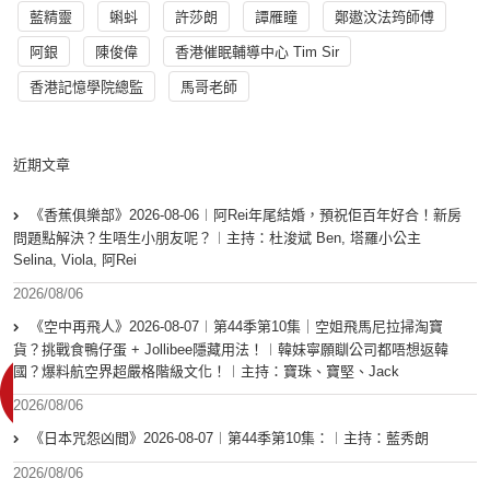
藍精靈
蝌蚪
許莎朗
譚雁瞳
鄭遨汶法筠師傅
阿銀
陳俊偉
香港催眠輔導中心 Tim Sir
香港記憶學院總監
馬哥老師
近期文章
《香蕉俱樂部》2026-08-06︱阿Rei年尾結婚，預祝佢百年好合！新房
問題點解決？生唔生小朋友呢？︱主持：杜浚斌 Ben, 塔羅小公主
Selina, Viola, 阿Rei
2026/08/06
《空中再飛人》2026-08-07︱第44季第10集｜空姐飛馬尼拉掃淘寶
貨？挑戰食鴨仔蛋 + Jollibee隱藏用法！︱韓妹寧願瞓公司都唔想返韓
國？爆料航空界超嚴格階級文化！︱主持：寶珠、寶堅、Jack
2026/08/06
《日本咒怨凶間》2026-08-07︱第44季第10集：︱主持：藍秀朗
2026/08/06