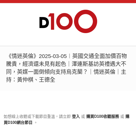
《情迷英倫》2025-03-05︱英國交通全面加價百物
騰貴，經濟還未見有起色｜澤連斯基訪英禮遇大不
同，英媒一面倒傾向支持烏克蘭？｜情迷英倫｜主
持：黃仲棋、王德全
如想線上收聽或下載節目重溫，請立即
登入
或
購買D100收聽服務
或
購
買D100網台節目
。