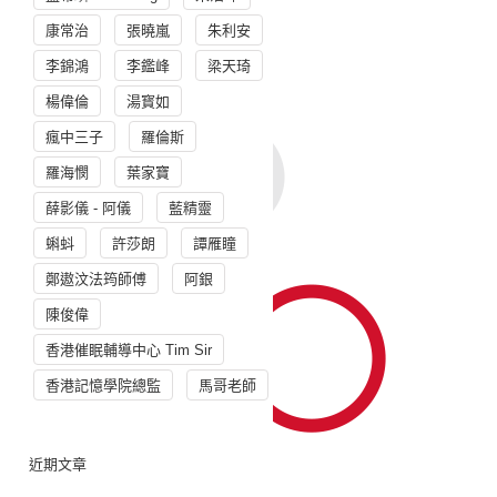
康常治
張曉嵐
朱利安
李錦鴻
李鑑峰
梁天琦
楊偉倫
湯寳如
瘋中三子
羅倫斯
羅海憫
葉家寶
薛影儀 - 阿儀
藍精靈
蝌蚪
許莎朗
譚雁瞳
鄭遨汶法筠師傅
阿銀
陳俊偉
香港催眠輔導中心 Tim Sir
香港記憶學院總監
馬哥老師
近期文章