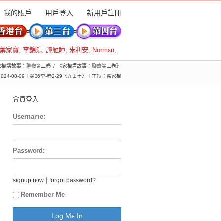
我的賬戶
用戶登入
新用戶註冊
葉家寶
,
李錦鴻
,
譚雁瞳
,
朱利安
,
Norman
,
) 家權講故事：聊齋第二卷
《家權講故事：聊齋第二卷》
2024-08-09︱第36季-卷2-29〈九山王〉︱主持：梁家權
會員登入
Username:
Password:
|
signup now
forgot password?
Remember Me