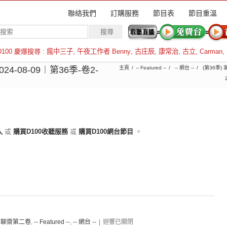
聯絡我們
訂購服務
節目表
節目重溫
D100 慶爆搜尋 :
瘋中三子
,
午夜工作者 Benny
,
古庄辰
,
康常治
,
古立
,
Carman
,
羅倫斯
-08-09︱第36季-卷2-
主頁
-- Featured --
-- 網台 --
(第36季
入
或
購買D100收聽服務
或
購買D100網台節目
。
事：聊齋第二卷
,
-- Featured --
,
-- 網台 --
|
迴響已關閉