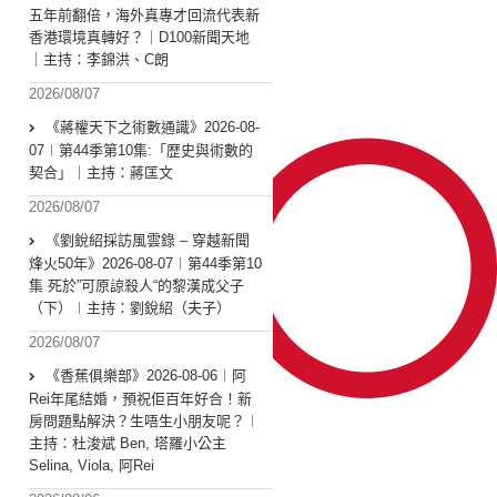
五年前翻倍，海外真專才回流代表新
香港環境真轉好？｜D100新聞天地
｜主持：李錦洪、C朗
2026/08/07
《蔣權天下之術數通識》2026-08-
07︱第44季第10集:「歴史與術數的
契合」｜主持：蔣匡文
2026/08/07
《劉銳紹採訪風雲錄 – 穿越新聞
烽火50年》2026-08-07︱第44季第10
集 死於”可原諒殺人“的黎漢成父子
（下）︱主持：劉銳紹（夫子）
2026/08/07
《香蕉俱樂部》2026-08-06︱阿
Rei年尾結婚，預祝佢百年好合！新
房問題點解決？生唔生小朋友呢？︱
主持：杜浚斌 Ben, 塔羅小公主
Selina, Viola, 阿Rei