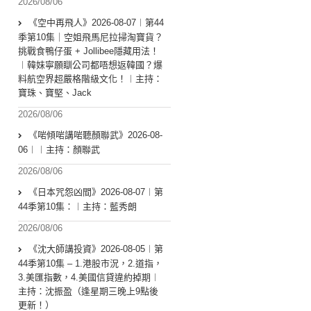
2026/08/06
《空中再飛人》2026-08-07︱第44
季第10集｜空姐飛馬尼拉掃淘寶貨？
挑戰食鴨仔蛋 + Jollibee隱藏用法！
︱韓妹寧願瞓公司都唔想返韓國？爆
料航空界超嚴格階級文化！︱主持：
寶珠、寶堅、Jack
2026/08/06
《啱傾啱講啱聽顏聯武》2026-08-
06︱︱主持：顏聯武
2026/08/06
《日本咒怨凶間》2026-08-07︱第
44季第10集：︱主持：藍秀朗
2026/08/06
《沈大師講投資》2026-08-05︱第
44季第10集 – 1.港股市況，2.道指，
3.美匯指數，4.美國信貸違約掉期︱
主持：沈振盈（逢星期三晚上9點後
更新！）