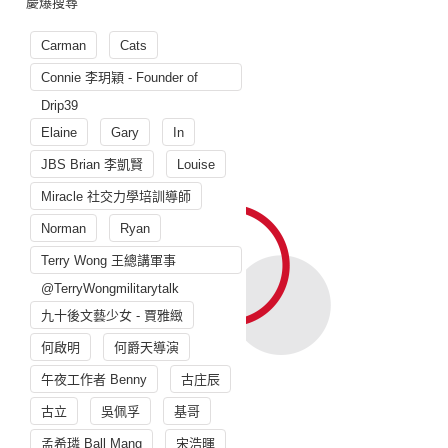
慶爆搜尋
Carman
Cats
Connie 李玥穎 - Founder of
Drip39
Elaine
Gary
In
JBS Brian 李凱賢
Louise
Miracle 社交力學培訓導師
Norman
Ryan
Terry Wong 王總講軍事
@TerryWongmilitarytalk
九十後文藝少女 - 賈雅緻
何啟明
何爵天導演
午夜工作者 Benny
古庄辰
古立
吳佩孚
基哥
孟希璘 Ball Mang
宋浩暉