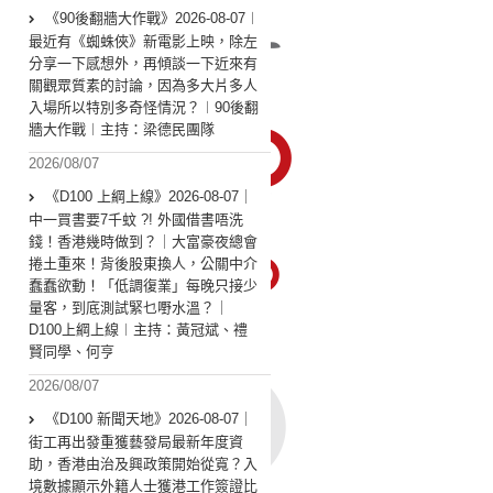
《90後翻牆大作戰》2026-08-07︱
最近有《蜘蛛俠》新電影上映，除左
分享一下感想外，再傾談一下近來有
關觀眾質素的討論，因為多大片多人
入場所以特別多奇怪情況？︱90後翻
牆大作戰︱主持：梁德民團隊
2026/08/07
《D100 上綱上線》2026-08-07｜
中一買書要7千蚊 ?! 外國借書唔洗
錢！香港幾時做到？｜大富豪夜總會
捲土重來！背後股東換人，公關中介
蠢蠢欲動！「低調復業」每晚只接少
量客，到底測試緊乜嘢水溫？｜
D100上綱上線︱主持：黃冠斌、禮
賢同學、何亨
2026/08/07
《D100 新聞天地》2026-08-07｜
街工再出發重獲藝發局最新年度資
助，香港由治及興政策開始從寬？入
境數據顯示外籍人士獲港工作簽證比