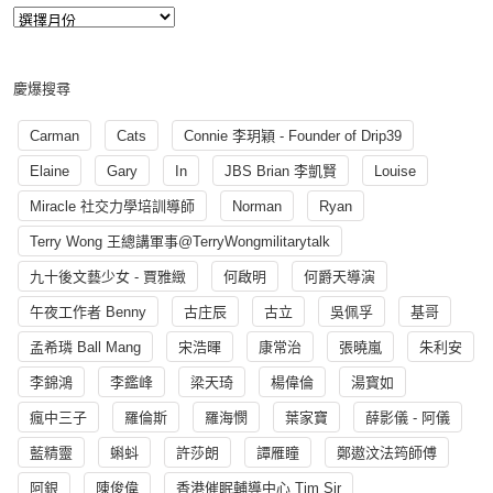
慶爆搜尋
Carman
Cats
Connie 李玥穎 - Founder of Drip39
Elaine
Gary
In
JBS Brian 李凱賢
Louise
Miracle 社交力學培訓導師
Norman
Ryan
Terry Wong 王總講軍事@TerryWongmilitarytalk
九十後文藝少女 - 賈雅緻
何啟明
何爵天導演
午夜工作者 Benny
古庄辰
古立
吳佩孚
基哥
孟希璘 Ball Mang
宋浩暉
康常治
張曉嵐
朱利安
李錦鴻
李鑑峰
梁天琦
楊偉倫
湯寳如
瘋中三子
羅倫斯
羅海憫
葉家寶
薛影儀 - 阿儀
藍精靈
蝌蚪
許莎朗
譚雁瞳
鄭遨汶法筠師傅
阿銀
陳俊偉
香港催眠輔導中心 Tim Sir