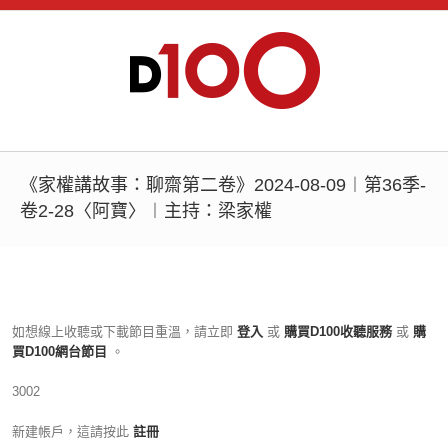
《家權講故事：聊齋第二卷》2024-08-09︱第36季-
卷2-28〈阿寶〉︱主持：梁家權
如想線上收聽或下載節目重溫，請立即
登入
或
購買D100收聽服務
或
購
買D100網台節目
。
3002
新建帳戶，這請按此
註冊