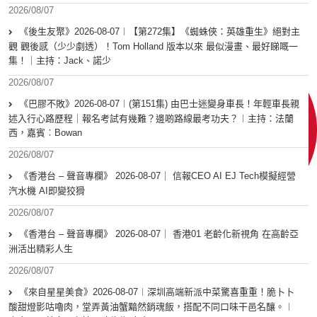
2026/08/07
《後生友聚》2026-08-07︱【第272集】《蜘蛛俠：英雄重生》絕對主
觀 觀後感（少少劇透）！Tom Holland 版本以來 最似漫畫、最好睇嘅一
集！｜主持：Jack、諾少
2026/08/07
《巴膠不敗》2026-08-07︱(第151集) 由巴士迷變身車長！年輕車長親
述入行心路歷程｜報名考試有幾難？邊啲路線最考功夫？︱主持：法蘭
西，嘉賓︰Bowan
2026/08/07
《香港台 – 聲音專欄》 2026-08-07｜ 信報CEO AI EJ Tech模擬經營
汽水機 AI即變狡猾
2026/08/07
《香港台 – 聲音專欄》 2026-08-07｜ 香港01 老齡化新視角 在高齡亞
洲活出精彩人生
2026/08/07
《來自星星美食》2026-08-07︱深圳高端新派中菜驚喜重重！脆卜卜
酸甜燈影咕嚕肉，堂弄黃油蟹黯然銷魂飯，搭配不同口味干邑名釀。︱