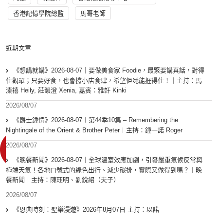
香港記憶學院總監
馬哥老師
近期文章
《想講就講》2026-08-07｜要做美食家 Foodie，最緊要講真話，對得
住觀眾；只要好食，也會撐小店食肆，希望佢哋能捱得住！｜主持：馬
溱禧 Heily, 莊韻澄 Xenia, 嘉賓：雅軒 Kinki
2026/08/07
《爵士鍾情》2026-08-07︱第44季10集 – Remembering the
Nightingale of the Orient & Brother Peter︱主持：鍾一諾 Roger
2026/08/07
《晚餐新聞》2026-08-07｜全球溫室效應加劇，引發嚴重氣候反常與
極端天氣！各地口號式的綠色出行、減少碳排，實際又做得到嗎？｜晚
餐新聞｜主持：陳珏明、劉銳紹（夫子）
2026/08/07
《恩典時刻：聖樂漫遊》2026年8月07日 主持：以諾