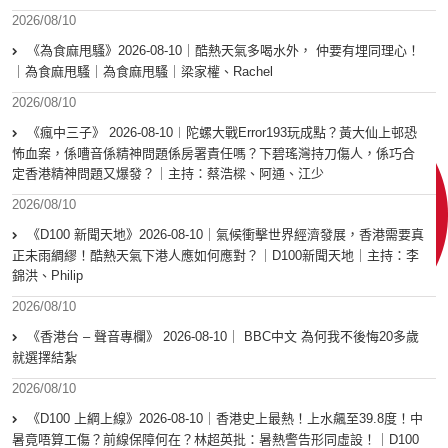
2026/08/10
《為食麻甩騷》2026-08-10｜酷熱天氣多喝水外， 仲要有埋同理心！
｜為食麻甩騷｜為食麻甩騷｜梁家權、Rachel
2026/08/10
《瘋中三子》 2026-08-10︱陀螺大戰Error193玩成點？黃大仙上邨恐
怖血案，係嘈音係精神問題係房署責任嗎？下碧瑤灣持刀傷人，係巧合
定香港精神問題又爆發？｜主持：蔡浩樑、阿通、江少
2026/08/10
《D100 新聞天地》2026-08-10｜氣候衝擊世界經濟發展，香港需要真
正未雨綢繆！酷熱天氣下港人應如何應對？｜D100新聞天地｜主持：李
錦洪、Philip
2026/08/10
《香港台 – 聲音專欄》 2026-08-10｜ BBC中文 為何我不後悔20多歲
就選擇結紮
2026/08/10
《D100 上綱上線》2026-08-10｜香港史上最熱！上水飆至39.8度！中
暑竟唔算工傷？前線保障何在？林超英批：暑熱警告形同虛設！｜D100