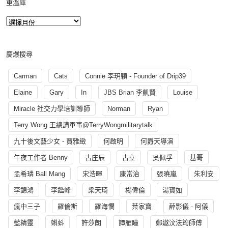
重溫庫
慶爆搜尋
Carman
Cats
Connie 李玥穎 - Founder of Drip39
Elaine
Gary
In
JBS Brian 李凱賢
Louise
Miracle 社交力學培訓導師
Norman
Ryan
Terry Wong 王總講軍事@TerryWongmilitarytalk
九十後文藝少女 - 賈雅緻
何啟明
何爵天導演
午夜工作者 Benny
古庄辰
古立
吳佩孚
基哥
孟希璘 Ball Mang
宋浩暉
康常治
張曉嵐
朱利安
李錦鴻
李鑑峰
梁天琦
楊偉倫
湯寳如
瘋中三子
羅倫斯
羅海憫
葉家寶
薛影儀 - 阿儀
藍精靈
蝌蚪
許莎朗
譚雁瞳
鄭遨汶法筠師傅