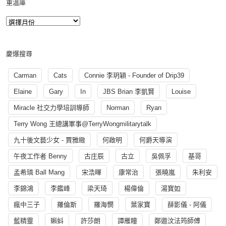
重溫庫
慶爆搜尋
Carman
Cats
Connie 李玥穎 - Founder of Drip39
Elaine
Gary
In
JBS Brian 李凱賢
Louise
Miracle 社交力學培訓導師
Norman
Ryan
Terry Wong 王總講軍事@TerryWongmilitarytalk
九十後文藝少女 - 賈雅緻
何啟明
何爵天導演
午夜工作者 Benny
古庄辰
古立
吳佩孚
基哥
孟希璘 Ball Mang
宋浩暉
康常治
張曉嵐
朱利安
李錦鴻
李鑑峰
梁天琦
楊偉倫
湯寳如
瘋中三子
羅倫斯
羅海憫
葉家寶
薛影儀 - 阿儀
藍精靈
蝌蚪
許莎朗
譚雁瞳
鄭遨汶法筠師傅