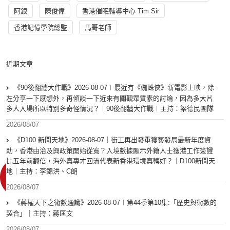
阿銀
陳俊偉
香港催眠輔導中心 Tim Sir
香港記憶學院總監
馬哥老師
近期文章
《90後翻牆大作戰》2026-08-07︱最近有《蜘蛛俠》新電影上映，除
左分享一下感想外，再傾談一下近來有關觀眾質素的討論，因為多大片
多人入場所以特別多奇怪情況？︱90後翻牆大作戰︱主持：梁德民團隊
2026/08/07
《D100 新聞天地》2026-08-07｜街工再出發重獲藝發局最新年度資
助，香港由治及興政策開始從寬？入境數據顯示外籍人士獲港工作簽證
比五年前翻倍，海外真專才回流代表新香港環境真轉好？｜D100新聞天
地｜主持：李錦洪、C朗
2026/08/07
《蔣權天下之術數通識》2026-08-07︱第44季第10集:「歴史與術數的
契合」｜主持：蔣匡文
2026/08/07