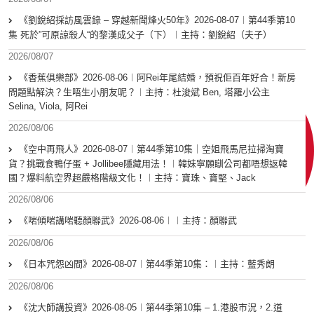
《劉銳紹採訪風雲錄 – 穿越新聞烽火50年》2026-08-07︱第44季第10
集 死於”可原諒殺人“的黎漢成父子（下）︱主持：劉銳紹（夫子）
2026/08/07
《香蕉俱樂部》2026-08-06︱阿Rei年尾結婚，預祝佢百年好合！新房
問題點解決？生唔生小朋友呢？︱主持：杜浚斌 Ben, 塔羅小公主
Selina, Viola, 阿Rei
2026/08/06
《空中再飛人》2026-08-07︱第44季第10集｜空姐飛馬尼拉掃淘寶
貨？挑戰食鴨仔蛋 + Jollibee隱藏用法！︱韓妹寧願瞓公司都唔想返韓
國？爆料航空界超嚴格階級文化！︱主持：寶珠、寶堅、Jack
2026/08/06
《啱傾啱講啱聽顏聯武》2026-08-06︱︱主持：顏聯武
2026/08/06
《日本咒怨凶間》2026-08-07︱第44季第10集：︱主持：藍秀朗
2026/08/06
《沈大師講投資》2026-08-05︱第44季第10集 – 1.港股市況，2.道