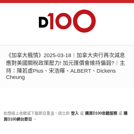
《加拿大楓情》2025-03-18︱加拿大央行再次減息
應對美國關稅政策壓力! 加元匯價會維持偏弱?︱主
持：陳若虛Pius、宋浩暉、ALBERT、Dickens
Cheung
如想線上收聽或下載節目重溫，請立即
登入
或
購買D100收聽服務
或
購
買D100網台節目
。