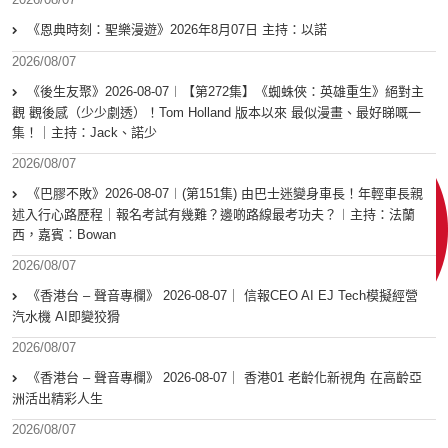
《恩典時刻：聖樂漫遊》2026年8月07日 主持：以諾
2026/08/07
《後生友聚》2026-08-07︱【第272集】《蜘蛛俠：英雄重生》絕對主
觀 觀後感（少少劇透）！Tom Holland 版本以來 最似漫畫、最好睇嘅一
集！｜主持：Jack、諾少
2026/08/07
《巴膠不敗》2026-08-07︱(第151集) 由巴士迷變身車長！年輕車長親
述入行心路歷程｜報名考試有幾難？邊啲路線最考功夫？︱主持：法蘭
西，嘉賓︰Bowan
2026/08/07
《香港台 – 聲音專欄》 2026-08-07｜ 信報CEO AI EJ Tech模擬經營
汽水機 AI即變狡猾
2026/08/07
《香港台 – 聲音專欄》 2026-08-07｜ 香港01 老齡化新視角 在高齡亞
洲活出精彩人生
2026/08/07