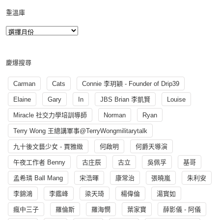
重溫庫
慶爆搜尋
Carman
Cats
Connie 李玥穎 - Founder of Drip39
Elaine
Gary
In
JBS Brian 李凱賢
Louise
Miracle 社交力學培訓導師
Norman
Ryan
Terry Wong 王總講軍事@TerryWongmilitarytalk
九十後文藝少女 - 賈雅緻
何啟明
何爵天導演
午夜工作者 Benny
古庄辰
古立
吳佩孚
基哥
孟希璘 Ball Mang
宋浩暉
康常治
張曉嵐
朱利安
李錦鴻
李鑑峰
梁天琦
楊偉倫
湯寳如
瘋中三子
羅倫斯
羅海憫
葉家寶
薛影儀 - 阿儀