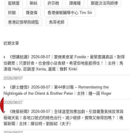
藍精靈
蝌蚪
許莎朗
譚雁瞳
鄭遨汶法筠師傅
阿銀
陳俊偉
香港催眠輔導中心 Tim Sir
香港記憶學院總監
馬哥老師
近期文章
《想講就講》2026-08-07｜要做美食家 Foodie，最緊要講真話，對得
住觀眾；只要好食，也會撐小店食肆，希望佢哋能捱得住！｜主持：馬
溱禧 Heily, 莊韻澄 Xenia, 嘉賓：雅軒 Kinki
2026/08/07
《爵士鍾情》2026-08-07︱第44季10集 – Remembering the
Nightingale of the Orient & Brother Peter︱主持：鍾一諾 Roger
2026/08/07
《晚餐新聞》2026-08-07｜全球溫室效應加劇，引發嚴重氣候反常與
極端天氣！各地口號式的綠色出行、減少碳排，實際又做得到嗎？｜晚
餐新聞｜主持：陳珏明、劉銳紹（夫子）
2026/08/07