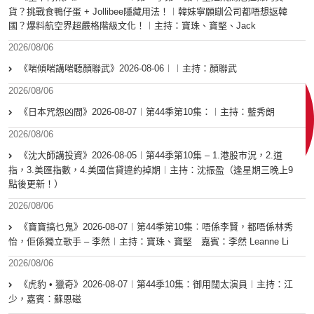
貨？挑戰食鴨仔蛋 + Jollibee隱藏用法！︱韓妹寧願瞓公司都唔想返韓
國？爆料航空界超嚴格階級文化！︱主持：寶珠、寶堅、Jack
2026/08/06
《啱傾啱講啱聽顏聯武》2026-08-06︱︱主持：顏聯武
2026/08/06
《日本咒怨凶間》2026-08-07︱第44季第10集：︱主持：藍秀朗
2026/08/06
《沈大師講投資》2026-08-05︱第44季第10集 – 1.港股市況，2.道
指，3.美匯指數，4.美國信貸違約掉期︱主持：沈振盈（逢星期三晚上9
點後更新！）
2026/08/06
《寶寶搞乜鬼》2026-08-07︱第44季第10集︰唔係李賢，都唔係林秀
怡，佢係獨立歌手 – 李然︱主持：寶珠、寶堅 嘉賓：李然 Leanne Li
2026/08/06
《虎豹 • 獵奇》2026-08-07︱第44季10集：御用闊太演員︱主持：江
少，嘉賓：蘇恩磁