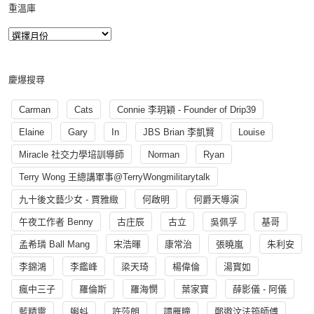
重溫庫
慶爆搜尋
Carman
Cats
Connie 李玥穎 - Founder of Drip39
Elaine
Gary
In
JBS Brian 李凱賢
Louise
Miracle 社交力學培訓導師
Norman
Ryan
Terry Wong 王總講軍事@TerryWongmilitarytalk
九十後文藝少女 - 賈雅緻
何啟明
何爵天導演
午夜工作者 Benny
古庄辰
古立
吳佩孚
基哥
孟希璘 Ball Mang
宋浩暉
康常治
張曉嵐
朱利安
李錦鴻
李鑑峰
梁天琦
楊偉倫
湯寳如
瘋中三子
羅倫斯
羅海憫
葉家寶
薛影儀 - 阿儀
藍精靈
蝌蚪
許莎朗
譚雁瞳
鄭遨汶法筠師傅