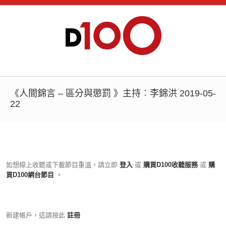
《人間錦言 – 區分與懲罰 》主持︰李錦洪 2019-05-
22
如想線上收聽或下載節目重溫，請立即
登入
或
購買D100收聽服務
或
購
買D100網台節目
。
新建帳戶，這請按此
註冊