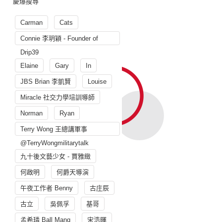
慶爆搜尋
Carman
Cats
Connie 李玥穎 - Founder of
Drip39
Elaine
Gary
In
JBS Brian 李凱賢
Louise
Miracle 社交力學培訓導師
Norman
Ryan
Terry Wong 王總講軍事
@TerryWongmilitarytalk
九十後文藝少女 - 賈雅緻
何啟明
何爵天導演
午夜工作者 Benny
古庄辰
古立
吳佩孚
基哥
孟希璘 Ball Mang
宋浩暉