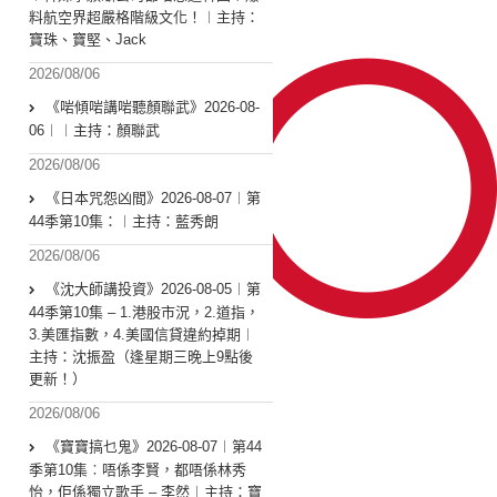
料航空界超嚴格階級文化！︱主持：
寶珠、寶堅、Jack
2026/08/06
《啱傾啱講啱聽顏聯武》2026-08-
06︱︱主持：顏聯武
2026/08/06
《日本咒怨凶間》2026-08-07︱第
44季第10集：︱主持：藍秀朗
2026/08/06
《沈大師講投資》2026-08-05︱第
44季第10集 – 1.港股市況，2.道指，
3.美匯指數，4.美國信貸違約掉期︱
主持：沈振盈（逢星期三晚上9點後
更新！）
2026/08/06
《寶寶搞乜鬼》2026-08-07︱第44
季第10集︰唔係李賢，都唔係林秀
怡，佢係獨立歌手 – 李然︱主持：寶