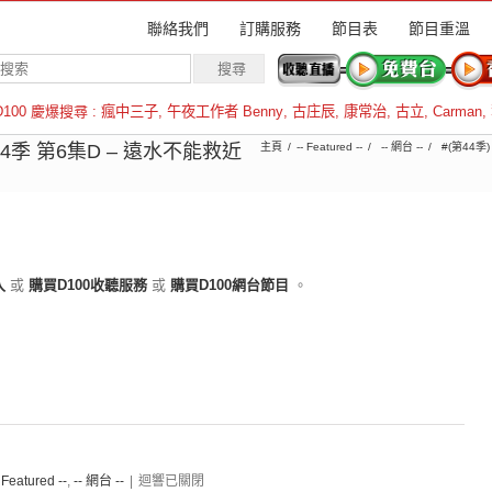
聯絡我們
訂購服務
節目表
節目重溫
D100 慶爆搜尋 :
瘋中三子
,
午夜工作者 Benny
,
古庄辰
,
康常治
,
古立
,
Carman
,
羅倫斯
44季 第6集D – 遠水不能救近
主頁
-- Featured --
-- 網台 --
#(第44季
入
或
購買D100收聽服務
或
購買D100網台節目
。
- Featured --
,
-- 網台 --
|
迴響已關閉