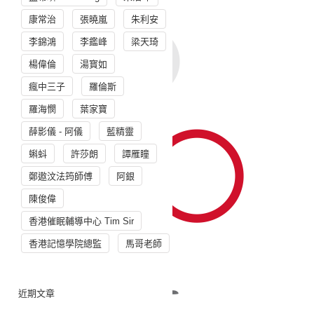
康常治
張曉嵐
朱利安
李錦鴻
李鑑峰
梁天琦
楊偉倫
湯寳如
瘋中三子
羅倫斯
羅海憫
葉家寶
薛影儀 - 阿儀
藍精靈
蝌蚪
許莎朗
譚雁瞳
鄭遨汶法筠師傅
阿銀
陳俊偉
香港催眠輔導中心 Tim Sir
香港記憶學院總監
馬哥老師
近期文章