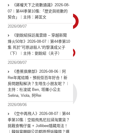
《蔣權天下之術數通識》2026-08-
07︱第44季第10集:「歴史與術數的
契合」｜主持：蔣匡文
2026/08/07
《劉銳紹採訪風雲錄 – 穿越新聞
烽火50年》2026-08-07︱第44季第10
集 死於”可原諒殺人“的黎漢成父子
（下）︱主持：劉銳紹（夫子）
2026/08/07
《香蕉俱樂部》2026-08-06︱阿
Rei年尾結婚，預祝佢百年好合！新
房問題點解決？生唔生小朋友呢？︱
主持：杜浚斌 Ben, 塔羅小公主
Selina, Viola, 阿Rei
2026/08/06
《空中再飛人》2026-08-07︱第44
季第10集｜空姐飛馬尼拉掃淘寶貨？
挑戰食鴨仔蛋 + Jollibee隱藏用法！
︱韓妹寧願瞓公司都唔想返韓國？爆