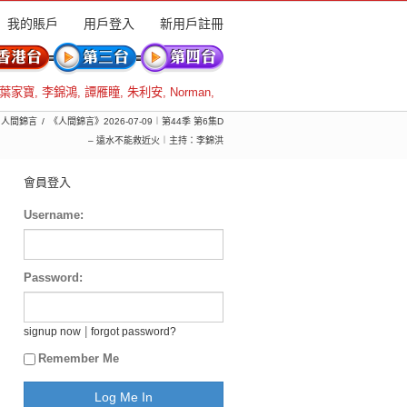
我的賬戶
用戶登入
新用戶註冊
葉家寶
,
李錦鴻
,
譚雁瞳
,
朱利安
,
Norman
,
) 人間錦言
《人間錦言》2026-07-09︱第44季 第6集D
– 遠水不能救近火︱主持：李錦洪
會員登入
Username:
Password:
|
signup now
forgot password?
Remember Me