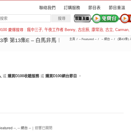
聯絡我們
訂購服務
節目表
節目重溫
D100 慶爆搜尋 :
瘋中三子
,
午夜工作者 Benny
,
古庄辰
,
康常治
,
古立
,
Carman
,
羅倫斯
43季 第13集E – 白馬非馬︱
主頁
-- Featured --
-- 網台 --
(第43季)
入
或
購買D100收聽服務
或
購買D100網台節目
。
Featured --
,
-- 網台 --
|
迴響已關閉