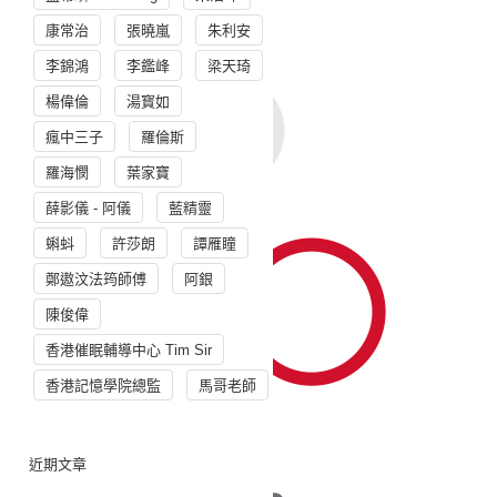
康常治
張曉嵐
朱利安
李錦鴻
李鑑峰
梁天琦
楊偉倫
湯寳如
瘋中三子
羅倫斯
羅海憫
葉家寶
薛影儀 - 阿儀
藍精靈
蝌蚪
許莎朗
譚雁瞳
鄭遨汶法筠師傅
阿銀
陳俊偉
香港催眠輔導中心 Tim Sir
香港記憶學院總監
馬哥老師
近期文章