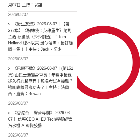
月07日 主持：以諾
2026/08/07
《後生友聚》2026-08-07︱【第
272集】《蜘蛛俠：英雄重生》絕對
主觀 觀後感（少少劇透）！Tom
Holland 版本以來 最似漫畫、最好睇
嘅一集！｜主持：Jack、諾少
2026/08/07
《巴膠不敗》2026-08-07︱(第151
集) 由巴士迷變身車長！年輕車長親
述入行心路歷程｜報名考試有幾難？
邊啲路線最考功夫？︱主持：法蘭
西，嘉賓︰Bowan
2026/08/07
《香港台 – 聲音專欄》 2026-08-
07｜ 信報CEO AI EJ Tech模擬經營
汽水機 AI即變狡猾
2026/08/07