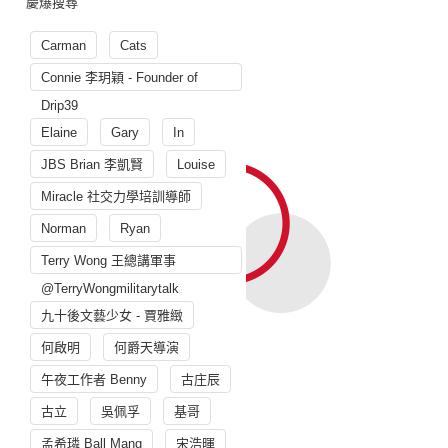
慶爆搜尋
Carman
Cats
Connie 李玥穎 - Founder of
Drip39
Elaine
Gary
In
JBS Brian 李凱賢
Louise
Miracle 社交力學培訓導師
Norman
Ryan
Terry Wong 王總講軍事
@TerryWongmilitarytalk
九十後文藝少女 - 賈雅緻
何啟明
何爵天導演
午夜工作者 Benny
古庄辰
古立
吳佩孚
基哥
孟希璘 Ball Mang
宋浩暉