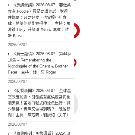
《想講就講》2026-08-07｜要做美
食家 Foodie，最緊要講真話，對得
住觀眾；只要好食，也會撐小店食
肆，希望佢哋能捱得住！｜主持：馬
溱禧 Heily, 莊韻澄 Xenia, 嘉賓：雅
軒 Kinki
2026/08/07
《爵士鍾情》2026-08-07︱第44季
10集 – Remembering the
Nightingale of the Orient & Brother
Peter︱主持：鍾一諾 Roger
2026/08/07
《晚餐新聞》2026-08-07｜全球溫
室效應加劇，引發嚴重氣候反常與極
端天氣！各地口號式的綠色出行、減
少碳排，實際又做得到嗎？｜晚餐新
聞｜主持：陳珏明、劉銳紹（夫子）
2026/08/07
《恩典時刻：聖樂漫遊》2026年8