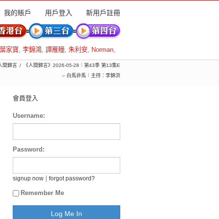
我的賬戶
用戶登入
新用戶註冊
葉家寶
,
李錦鴻
,
譚雁瞳
,
朱利安
,
Norman
,
 人間錦言
《人間錦言》2026-05-28︱第43季 第13集E
– 白馬非馬︱主持：李錦洪
會員登入
Username:
Password:
|
signup now
forgot password?
Remember Me