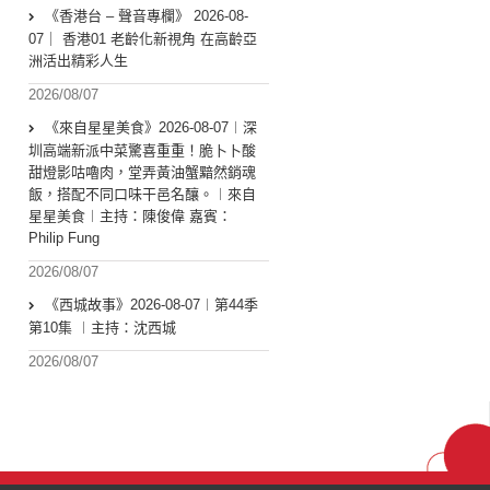
《香港台 – 聲音專欄》 2026-08-
07｜ 香港01 老齡化新視角 在高齡亞
洲活出精彩人生
2026/08/07
《來自星星美食》2026-08-07︱深
圳高端新派中菜驚喜重重！脆卜卜酸
甜燈影咕嚕肉，堂弄黃油蟹黯然銷魂
飯，搭配不同口味干邑名釀。︱來自
星星美食︱主持：陳俊偉 嘉賓：
Philip Fung
2026/08/07
《西城故事》2026-08-07︱第44季
第10集 ︱主持：沈西城
2026/08/07