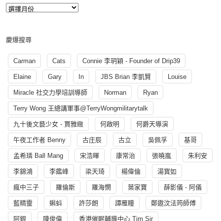
慶爆搜尋
Carman
Cats
Connie 李玥穎 - Founder of Drip39
Elaine
Gary
In
JBS Brian 李凱賢
Louise
Miracle 社交力學培訓導師
Norman
Ryan
Terry Wong 王總講軍事@TerryWongmilitarytalk
九十後文藝少女 - 賈雅緻
何啟明
何爵天導演
午夜工作者 Benny
古庄辰
古立
吳佩孚
基哥
孟希璘 Ball Mang
宋浩暉
康常治
張曉嵐
朱利安
李錦鴻
李鑑峰
梁天琦
楊偉倫
湯寳如
瘋中三子
羅倫斯
羅海憫
葉家寶
薛影儀 - 阿儀
藍精靈
蝌蚪
許莎朗
譚雁瞳
鄭遨汶法筠師傅
阿銀
陳俊偉
香港催眠輔導中心 Tim Sir