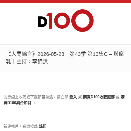
《人間錦言》2026-05-28︱第43季 第13集C – 與腐
乳︱主持：李錦洪
如想線上收聽或下載節目重溫，請立即
登入
或
購買D100收聽服務
或
購
買D100網台節目
。
新建帳戶，這請按此
註冊