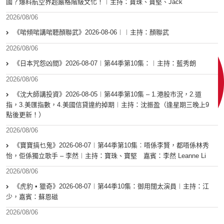
國？爆料航空界超嚴格階級文化！︱主持：寶珠、寶堅、Jack
2026/08/06
《啱傾啱講啱聽顏聯武》2026-08-06︱︱主持：顏聯武
2026/08/06
《日本咒怨凶間》2026-08-07︱第44季第10集：︱主持：藍秀朗
2026/08/06
《沈大師講投資》2026-08-05︱第44季第10集 – 1.港股市況，2.道
指，3.美匯指數，4.美國信貸違約掉期︱主持：沈振盈（逢星期三晚上9
點後更新！）
2026/08/06
《寶寶搞乜鬼》2026-08-07︱第44季第10集︰唔係李賢，都唔係林秀
怡，佢係獨立歌手 – 李然︱主持：寶珠、寶堅 嘉賓：李然 Leanne Li
2026/08/06
《虎豹 • 獵奇》2026-08-07︱第44季10集：御用闊太演員︱主持：江
少，嘉賓：蘇恩磁
2026/08/06