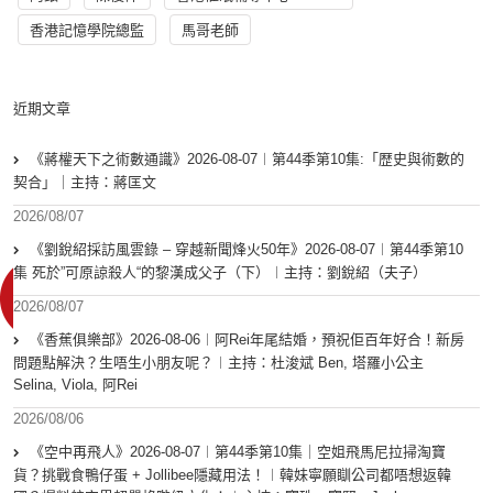
香港記憶學院總監
馬哥老師
近期文章
《蔣權天下之術數通識》2026-08-07︱第44季第10集:「歴史與術數的
契合」｜主持：蔣匡文
2026/08/07
《劉銳紹採訪風雲錄 – 穿越新聞烽火50年》2026-08-07︱第44季第10
集 死於”可原諒殺人“的黎漢成父子（下）︱主持：劉銳紹（夫子）
2026/08/07
《香蕉俱樂部》2026-08-06︱阿Rei年尾結婚，預祝佢百年好合！新房
問題點解決？生唔生小朋友呢？︱主持：杜浚斌 Ben, 塔羅小公主
Selina, Viola, 阿Rei
2026/08/06
《空中再飛人》2026-08-07︱第44季第10集｜空姐飛馬尼拉掃淘寶
貨？挑戰食鴨仔蛋 + Jollibee隱藏用法！︱韓妹寧願瞓公司都唔想返韓