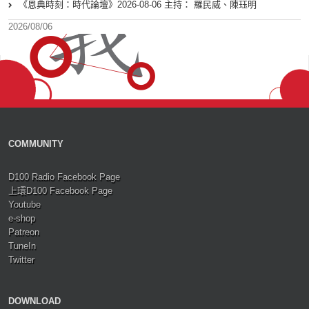
《恩典時刻：時代論壇》2026-08-06 主持： 羅民威、陳珏明
2026/08/06
COMMUNITY
D100 Radio Facebook Page
上環D100 Facebook Page
Youtube
e-shop
Patreon
TuneIn
Twitter
DOWNLOAD