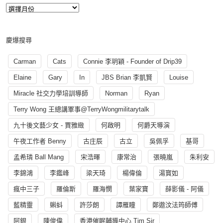
慶爆搜尋
Carman
Cats
Connie 李玥穎 - Founder of Drip39
Elaine
Gary
In
JBS Brian 李凱賢
Louise
Miracle 社交力學培訓導師
Norman
Ryan
Terry Wong 王總講軍事@TerryWongmilitarytalk
九十後文藝少女 - 賈雅緻
何啟明
何爵天導演
午夜工作者 Benny
古庄辰
古立
吳佩孚
基哥
孟希璘 Ball Mang
宋浩暉
康常治
張曉嵐
朱利安
李錦鴻
李鑑峰
梁天琦
楊偉倫
湯寳如
瘋中三子
羅倫斯
羅海憫
葉家寶
薛影儀 - 阿儀
藍精靈
蝌蚪
許莎朗
譚雁瞳
鄭遨汶法筠師傅
阿銀
陳俊偉
香港催眠輔導中心 Tim Sir