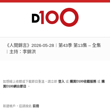
《人間錦言》2026-05-28︱第43季 第13集 – 全集
︱主持：李錦洪
如想線上收聽或下載節目重溫，請立即
登入
或
購買D100收聽服務
或
購
買D100網台節目
。
新建帳戶，這請按此
註冊