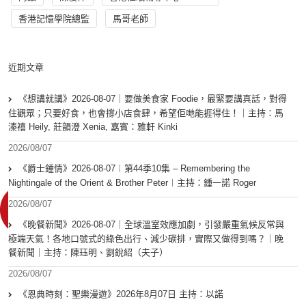
香港記憶學院總監
馬哥老師
近期文章
《想講就講》2026-08-07｜要做美食家 Foodie，最緊要講真話，對得
住觀眾；只要好食，也會撐小店食肆，希望佢哋能捱得住！｜主持：馬
溱禧 Heily, 莊韻澄 Xenia, 嘉賓：雅軒 Kinki
2026/08/07
《爵士鍾情》2026-08-07︱第44季10集 – Remembering the
Nightingale of the Orient & Brother Peter︱主持：鍾一諾 Roger
2026/08/07
《晚餐新聞》2026-08-07｜全球溫室效應加劇，引發嚴重氣候反常與
極端天氣！各地口號式的綠色出行、減少碳排，實際又做得到嗎？｜晚
餐新聞｜主持：陳珏明、劉銳紹（夫子）
2026/08/07
《恩典時刻：聖樂漫遊》2026年8月07日 主持：以諾