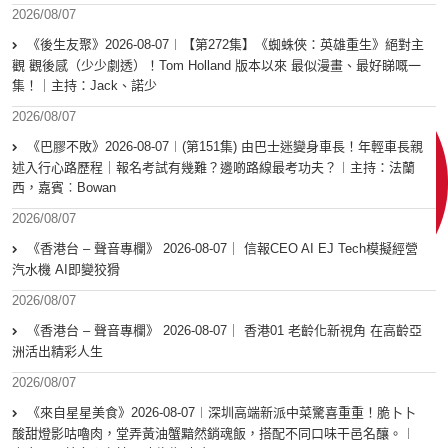
2026/08/07
《後生友聚》2026-08-07︱【第272集】《蜘蛛俠：英雄重生》絕對主
觀 觀後感（少少劇透）！Tom Holland 版本以來 最似漫畫、最好睇嘅一
集！｜主持：Jack、諾少
2026/08/07
《巴膠不敗》2026-08-07︱(第151集) 由巴士迷變身車長！年輕車長親
述入行心路歷程｜報名考試有幾難？邊啲路線最考功夫？︱主持：法蘭
西，嘉賓︰Bowan
2026/08/07
《香港台 – 聲音專欄》 2026-08-07｜ 信報CEO AI EJ Tech模擬經營
汽水機 AI即變狡猾
2026/08/07
《香港台 – 聲音專欄》 2026-08-07｜ 香港01 老齡化新視角 在高齡亞
洲活出精彩人生
2026/08/07
《來自星星美食》2026-08-07︱深圳高端新派中菜驚喜重重！脆卜卜
酸甜燈影咕嚕肉，堂弄黃油蟹黯然銷魂飯，搭配不同口味干邑名釀。︱