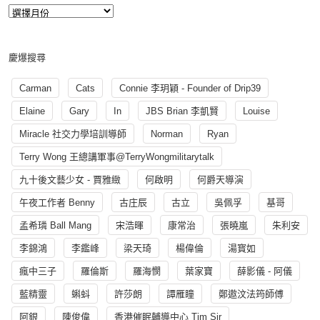
慶爆搜尋
Carman
Cats
Connie 李玥穎 - Founder of Drip39
Elaine
Gary
In
JBS Brian 李凱賢
Louise
Miracle 社交力學培訓導師
Norman
Ryan
Terry Wong 王總講軍事@TerryWongmilitarytalk
九十後文藝少女 - 賈雅緻
何啟明
何爵天導演
午夜工作者 Benny
古庄辰
古立
吳佩孚
基哥
孟希璘 Ball Mang
宋浩暉
康常治
張曉嵐
朱利安
李錦鴻
李鑑峰
梁天琦
楊偉倫
湯寳如
瘋中三子
羅倫斯
羅海憫
葉家寶
薛影儀 - 阿儀
藍精靈
蝌蚪
許莎朗
譚雁瞳
鄭遨汶法筠師傅
阿銀
陳俊偉
香港催眠輔導中心 Tim Sir