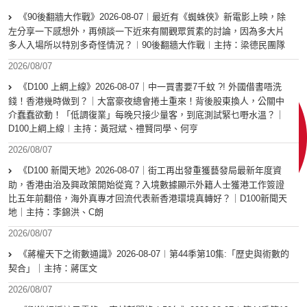
《90後翻牆大作戰》2026-08-07︱最近有《蜘蛛俠》新電影上映，除
左分享一下感想外，再傾談一下近來有關觀眾質素的討論，因為多大片
多人入場所以特別多奇怪情況？︱90後翻牆大作戰︱主持：梁德民團隊
2026/08/07
《D100 上綱上線》2026-08-07｜中一買書要7千蚊 ?! 外國借書唔洗
錢！香港幾時做到？｜大富豪夜總會捲土重來！背後股東換人，公關中
介蠢蠢欲動！「低調復業」每晚只接少量客，到底測試緊乜嘢水溫？｜
D100上綱上線︱主持：黃冠斌、禮賢同學、何亨
2026/08/07
《D100 新聞天地》2026-08-07｜街工再出發重獲藝發局最新年度資
助，香港由治及興政策開始從寬？入境數據顯示外籍人士獲港工作簽證
比五年前翻倍，海外真專才回流代表新香港環境真轉好？｜D100新聞天
地｜主持：李錦洪、C朗
2026/08/07
《蔣權天下之術數通識》2026-08-07︱第44季第10集:「歴史與術數的
契合」｜主持：蔣匡文
2026/08/07