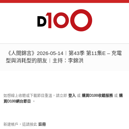
《人間錦言》2026-05-14︱第43季 第11集E – 充電
型與消耗型的朋友︱主持：李錦洪
如想線上收聽或下載節目重溫，請立即
登入
或
購買D100收聽服務
或
購
買D100網台節目
。
新建帳戶，這請按此
註冊