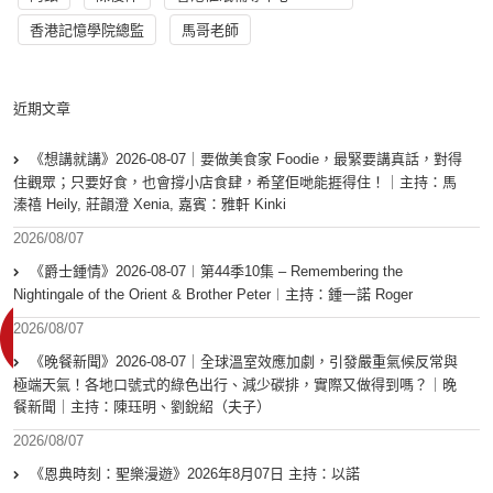
香港記憶學院總監
馬哥老師
近期文章
《想講就講》2026-08-07｜要做美食家 Foodie，最緊要講真話，對得
住觀眾；只要好食，也會撐小店食肆，希望佢哋能捱得住！｜主持：馬
溱禧 Heily, 莊韻澄 Xenia, 嘉賓：雅軒 Kinki
2026/08/07
《爵士鍾情》2026-08-07︱第44季10集 – Remembering the
Nightingale of the Orient & Brother Peter︱主持：鍾一諾 Roger
2026/08/07
《晚餐新聞》2026-08-07｜全球溫室效應加劇，引發嚴重氣候反常與
極端天氣！各地口號式的綠色出行、減少碳排，實際又做得到嗎？｜晚
餐新聞｜主持：陳珏明、劉銳紹（夫子）
2026/08/07
《恩典時刻：聖樂漫遊》2026年8月07日 主持：以諾