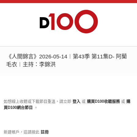
《人間錦言》2026-05-14︱第43季 第11集D- 阿蘭
毛衣︱主持：李錦洪
如想線上收聽或下載節目重溫，請立即
登入
或
購買D100收聽服務
或
購
買D100網台節目
。
新建帳戶，這請按此
註冊