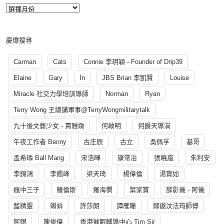
慶爆搜尋
Carman
Cats
Connie 李玥穎 - Founder of Drip39
Elaine
Gary
In
JBS Brian 李凱賢
Louise
Miracle 社交力學培訓導師
Norman
Ryan
Terry Wong 王總講軍事@TerryWongmilitarytalk
九十後文藝少女 - 賈雅緻
何啟明
何爵天導演
午夜工作者 Benny
古庄辰
古立
吳佩孚
基哥
孟希璘 Ball Mang
宋浩暉
康常治
張曉嵐
朱利安
李錦鴻
李鑑峰
梁天琦
楊偉倫
湯寳如
瘋中三子
羅倫斯
羅海憫
葉家寶
薛影儀 - 阿儀
藍精靈
蝌蚪
許莎朗
譚雁瞳
鄭遨汶法筠師傅
阿銀
陳俊偉
香港催眠輔導中心 Tim Sir