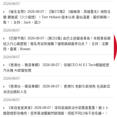
2026/08/07
《後生友聚》2026-08-07︱【第272集】《蜘蛛俠：英雄重生》絕對主
觀 觀後感（少少劇透）！Tom Holland 版本以來 最似漫畫、最好睇嘅一
集！｜主持：Jack、諾少
2026/08/07
《巴膠不敗》2026-08-07︱(第151集) 由巴士迷變身車長！年輕車長親
述入行心路歷程｜報名考試有幾難？邊啲路線最考功夫？︱主持：法蘭
西，嘉賓︰Bowan
2026/08/07
《香港台 – 聲音專欄》 2026-08-07｜ 信報CEO AI EJ Tech模擬經營
汽水機 AI即變狡猾
2026/08/07
《香港台 – 聲音專欄》 2026-08-07｜ 香港01 老齡化新視角 在高齡亞
洲活出精彩人生
2026/08/07
《來自星星美食》2026-08-07︱深圳高端新派中菜驚喜重重！脆卜卜
酸甜燈影咕嚕肉，堂弄黃油蟹黯然銷魂飯，搭配不同口味干邑名釀。︱