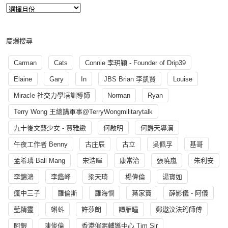
慶爆搜尋
Carman
Cats
Connie 李玥穎 - Founder of Drip39
Elaine
Gary
In
JBS Brian 李凱賢
Louise
Miracle 社交力學培訓導師
Norman
Ryan
Terry Wong 王總講軍事@TerryWongmilitarytalk
九十後文藝少女 - 賈雅緻
何啟明
何爵天導演
午夜工作者 Benny
古庄辰
古立
吳佩孚
基哥
孟希璘 Ball Mang
宋浩暉
康常治
張曉嵐
朱利安
李錦鴻
李鑑峰
梁天琦
楊偉倫
湯寳如
瘋中三子
羅倫斯
羅海憫
葉家寶
薛影儀 - 阿儀
藍精靈
蝌蚪
許莎朗
譚雁瞳
鄭遨汶法筠師傅
阿銀
陳俊偉
香港催眠輔導中心 Tim Sir