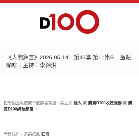
《人間錦言》2026-05-14︱第43季 第11集B – 藍瓶
咖啡︱主持：李錦洪
如想線上收聽或下載節目重溫，請立即
登入
或
購買D100收聽服務
或
購
買D100網台節目
。
新建帳戶，這請按此
註冊