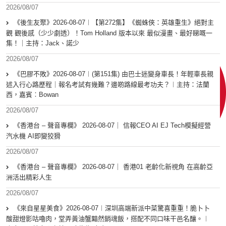
2026/08/07
《後生友聚》2026-08-07︱【第272集】《蜘蛛俠：英雄重生》絕對主
觀 觀後感（少少劇透）！Tom Holland 版本以來 最似漫畫、最好睇嘅一
集！｜主持：Jack、諾少
2026/08/07
《巴膠不敗》2026-08-07︱(第151集) 由巴士迷變身車長！年輕車長親
述入行心路歷程｜報名考試有幾難？邊啲路線最考功夫？︱主持：法蘭
西，嘉賓︰Bowan
2026/08/07
《香港台 – 聲音專欄》 2026-08-07｜ 信報CEO AI EJ Tech模擬經營
汽水機 AI即變狡猾
2026/08/07
《香港台 – 聲音專欄》 2026-08-07｜ 香港01 老齡化新視角 在高齡亞
洲活出精彩人生
2026/08/07
《來自星星美食》2026-08-07︱深圳高端新派中菜驚喜重重！脆卜卜
酸甜燈影咕嚕肉，堂弄黃油蟹黯然銷魂飯，搭配不同口味干邑名釀。︱