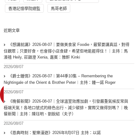
香港記憶學院總監
馬哥老師
近期文章
《想講就講》2026-08-07｜要做美食家 Foodie，最緊要講真話，對得
住觀眾；只要好食，也會撐小店食肆，希望佢哋能捱得住！｜主持：馬
溱禧 Heily, 莊韻澄 Xenia, 嘉賓：雅軒 Kinki
2026/08/07
《爵士鍾情》2026-08-07︱第44季10集 – Remembering the
Nightingale of the Orient & Brother Peter︱主持：鍾一諾 Roger
2026/08/07
《晚餐新聞》2026-08-07｜全球溫室效應加劇，引發嚴重氣候反常與
極端天氣！各地口號式的綠色出行、減少碳排，實際又做得到嗎？｜晚
餐新聞｜主持：陳珏明、劉銳紹（夫子）
2026/08/07
《恩典時刻：聖樂漫遊》2026年8月07日 主持：以諾