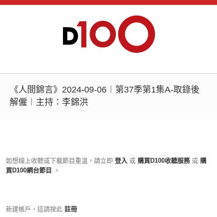
《人間錦言》2024-09-06︱第37季第1集A-取錄後
解僱︱主持：李錦洪
如想線上收聽或下載節目重溫，請立即
登入
或
購買D100收聽服務
或
購
買D100網台節目
。
新建帳戶，這請按此
註冊