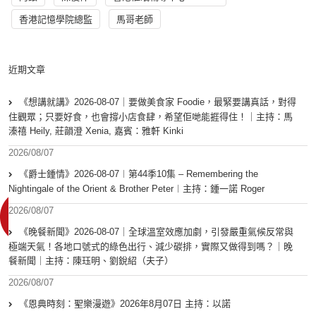
香港記憶學院總監
馬哥老師
近期文章
《想講就講》2026-08-07｜要做美食家 Foodie，最緊要講真話，對得
住觀眾；只要好食，也會撐小店食肆，希望佢哋能捱得住！｜主持：馬
溱禧 Heily, 莊韻澄 Xenia, 嘉賓：雅軒 Kinki
2026/08/07
《爵士鍾情》2026-08-07︱第44季10集 – Remembering the
Nightingale of the Orient & Brother Peter︱主持：鍾一諾 Roger
2026/08/07
《晚餐新聞》2026-08-07｜全球溫室效應加劇，引發嚴重氣候反常與
極端天氣！各地口號式的綠色出行、減少碳排，實際又做得到嗎？｜晚
餐新聞｜主持：陳珏明、劉銳紹（夫子）
2026/08/07
《恩典時刻：聖樂漫遊》2026年8月07日 主持：以諾