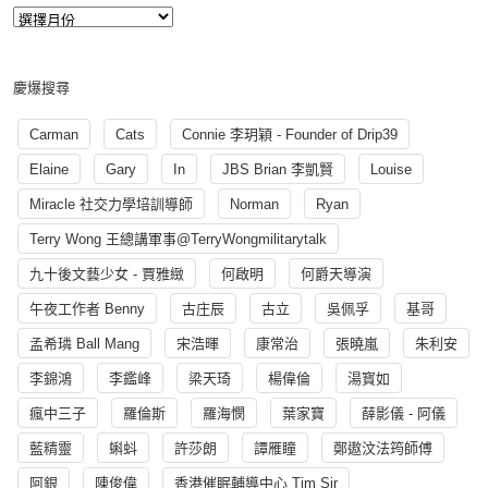
慶爆搜尋
Carman
Cats
Connie 李玥穎 - Founder of Drip39
Elaine
Gary
In
JBS Brian 李凱賢
Louise
Miracle 社交力學培訓導師
Norman
Ryan
Terry Wong 王總講軍事@TerryWongmilitarytalk
九十後文藝少女 - 賈雅緻
何啟明
何爵天導演
午夜工作者 Benny
古庄辰
古立
吳佩孚
基哥
孟希璘 Ball Mang
宋浩暉
康常治
張曉嵐
朱利安
李錦鴻
李鑑峰
梁天琦
楊偉倫
湯寳如
瘋中三子
羅倫斯
羅海憫
葉家寶
薛影儀 - 阿儀
藍精靈
蝌蚪
許莎朗
譚雁瞳
鄭遨汶法筠師傅
阿銀
陳俊偉
香港催眠輔導中心 Tim Sir