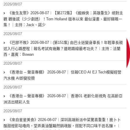
2026/08/07
《後生友聚》2026-08-07︱【第272集】《蜘蛛俠：英雄重生》絕對主
觀 觀後感（少少劇透）！Tom Holland 版本以來 最似漫畫、最好睇嘅一
集！｜主持：Jack、諾少
2026/08/07
《巴膠不敗》2026-08-07︱(第151集) 由巴士迷變身車長！年輕車長親
述入行心路歷程｜報名考試有幾難？邊啲路線最考功夫？︱主持：法蘭
西，嘉賓︰Bowan
2026/08/07
《香港台 – 聲音專欄》 2026-08-07｜ 信報CEO AI EJ Tech模擬經營
汽水機 AI即變狡猾
2026/08/07
《香港台 – 聲音專欄》 2026-08-07｜ 香港01 老齡化新視角 在高齡亞
洲活出精彩人生
2026/08/07
《來自星星美食》2026-08-07︱深圳高端新派中菜驚喜重重！脆卜卜
酸甜燈影咕嚕肉，堂弄黃油蟹黯然銷魂飯，搭配不同口味干邑名釀。︱