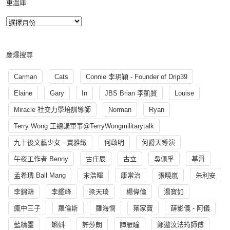
重溫庫
慶爆搜尋
Carman
Cats
Connie 李玥穎 - Founder of Drip39
Elaine
Gary
In
JBS Brian 李凱賢
Louise
Miracle 社交力學培訓導師
Norman
Ryan
Terry Wong 王總講軍事@TerryWongmilitarytalk
九十後文藝少女 - 賈雅緻
何啟明
何爵天導演
午夜工作者 Benny
古庄辰
古立
吳佩孚
基哥
孟希璘 Ball Mang
宋浩暉
康常治
張曉嵐
朱利安
李錦鴻
李鑑峰
梁天琦
楊偉倫
湯寳如
瘋中三子
羅倫斯
羅海憫
葉家寶
薛影儀 - 阿儀
藍精靈
蝌蚪
許莎朗
譚雁瞳
鄭遨汶法筠師傅