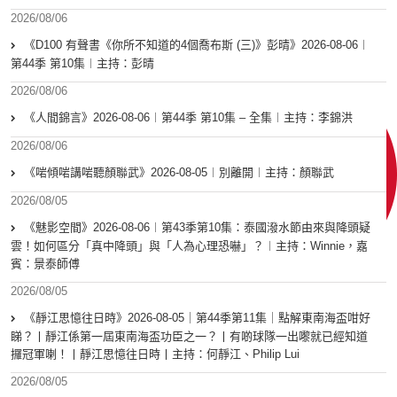
2026/08/06
《D100 有聲書《你所不知道的4個喬布斯 (三)》彭晴》2026-08-06︱
第44季 第10集︱主持：彭晴
2026/08/06
《人間錦言》2026-08-06︱第44季 第10集 – 全集︱主持：李錦洪
2026/08/06
《啱傾啱講啱聽顏聯武》2026-08-05︱別離開︱主持：顏聯武
2026/08/05
《魅影空間》2026-08-06︱第43季第10集：泰國潑水節由來與降頭疑
雲！如何區分「真中降頭」與「人為心理恐嚇」？︱主持：Winnie，嘉
賓：景泰師傅
2026/08/05
《靜江思憶往日時》2026-08-05｜第44季第11集｜點解東南海盃咁好
睇？丨靜江係第一屆東南海盃功臣之一？丨有啲球隊一出嚟就已經知道
攞冠軍喇！丨靜江思憶往日時丨主持：何靜江、Philip Lui
2026/08/05