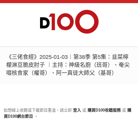
《三佬食經》2025-01-03︱第38季 第5集：韭菜檸
檬淋豆脆皮肘子 ︱主持：神級名廚（班哥）、奄尖
啜核食家（權哥）、阿一真徒大師父（基哥）
如想線上收聽或下載節目重溫，請立即
登入
或
購買D100收聽服務
或
購
買D100網台節目
。