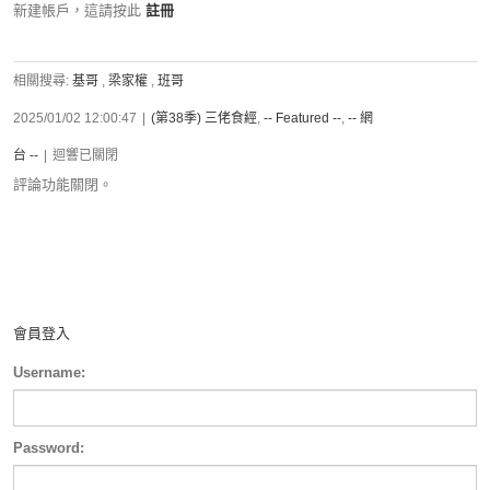
新建帳戶，這請按此
註冊
相關搜尋:
基哥
,
梁家權
,
班哥
2025/01/02 12:00:47
|
(第38季) 三佬食經
,
-- Featured --
,
-- 網
台 --
|
迴響已關閉
評論功能關閉。
會員登入
Username:
Password: